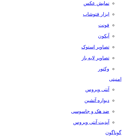
نمایش عکس
ابزار فتوشاپ
فونت
آیکون
تصاویر استوک
تصاویر لایه باز
وکتور
امنیتی
آنتی ویروس
دیواره آتشین
ضد هک و جاسوسی
آپدیت آنتی ویروس
گوناگون