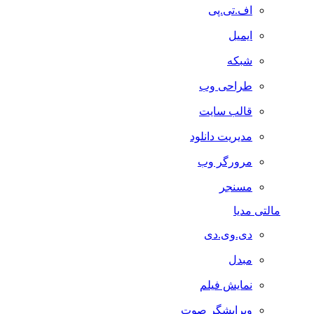
اف.تی.پی
ایمیل
شبکه
طراحی وب
قالب سایت
مدیریت دانلود
مرورگر وب
مسنجر
مالتی مدیا
دی.وی.دی
مبدل
نمایش فیلم
ویرایشگر صوت