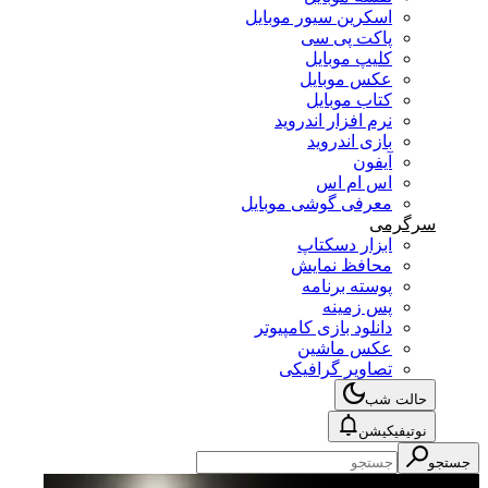
اسکرین سیور موبایل
پاکت پی سی
کلیپ موبایل
عکس موبایل
کتاب موبایل
نرم افزار اندروید
بازی اندروید
آیفون
اس ام اس
معرفی گوشی موبایل
سرگرمی
ابزار دسکتاپ
محافظ نمایش
پوسته برنامه
پس زمینه
دانلود بازی کامپیوتر
عکس ماشین
تصاویر گرافیکی
حالت شب
نوتیفیکیشن
جستجو