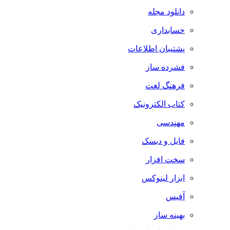
دانلود مجله
حسابداری
پشتیبان اطلاعات
فشرده ساز
فرهنگ لغت
کتاب الکترونیک
مهندسی
فایل و دیسک
سخت افزار
ابزار لینوکس
آفیس
بهینه ساز