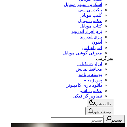
اسکرین سیور موبایل
پاکت پی سی
کلیپ موبایل
عکس موبایل
کتاب موبایل
نرم افزار اندروید
بازی اندروید
آیفون
اس ام اس
معرفی گوشی موبایل
سرگرمی
ابزار دسکتاپ
محافظ نمایش
پوسته برنامه
پس زمینه
دانلود بازی کامپیوتر
عکس ماشین
تصاویر گرافیکی
حالت شب
نوتیفیکیشن
جستجو