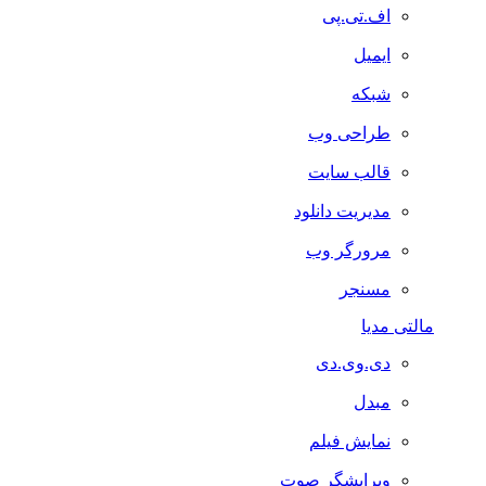
اف.تی.پی
ایمیل
شبکه
طراحی وب
قالب سایت
مدیریت دانلود
مرورگر وب
مسنجر
مالتی مدیا
دی.وی.دی
مبدل
نمایش فیلم
ویرایشگر صوت