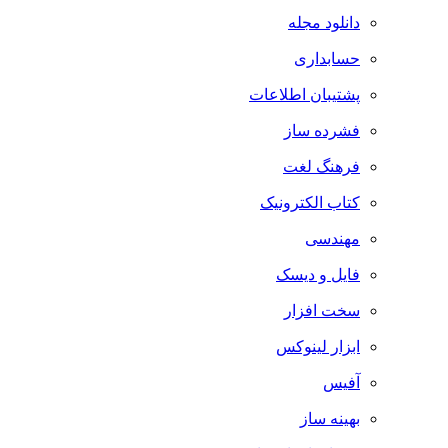
دانلود مجله
حسابداری
پشتیبان اطلاعات
فشرده ساز
فرهنگ لغت
کتاب الکترونیک
مهندسی
فایل و دیسک
سخت افزار
ابزار لینوکس
آفیس
بهینه ساز