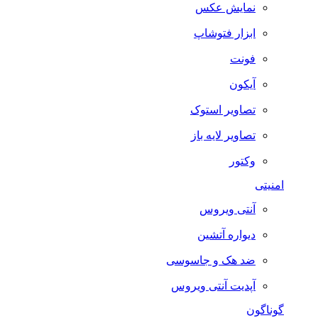
نمایش عکس
ابزار فتوشاپ
فونت
آیکون
تصاویر استوک
تصاویر لایه باز
وکتور
امنیتی
آنتی ویروس
دیواره آتشین
ضد هک و جاسوسی
آپدیت آنتی ویروس
گوناگون