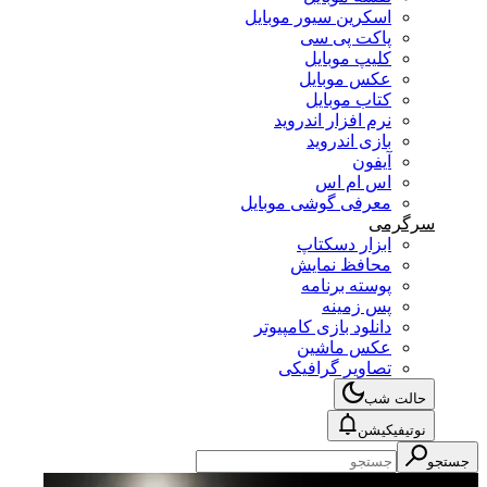
اسکرین سیور موبایل
پاکت پی سی
کلیپ موبایل
عکس موبایل
کتاب موبایل
نرم افزار اندروید
بازی اندروید
آیفون
اس ام اس
معرفی گوشی موبایل
سرگرمی
ابزار دسکتاپ
محافظ نمایش
پوسته برنامه
پس زمینه
دانلود بازی کامپیوتر
عکس ماشین
تصاویر گرافیکی
حالت شب
نوتیفیکیشن
جستجو