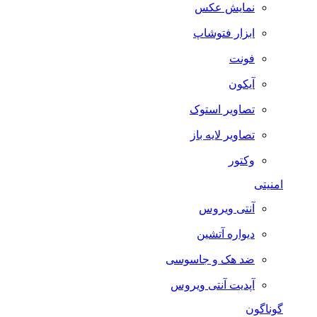
نمایش عکس
ابزار فتوشاپ
فونت
آیکون
تصاویر استوک
تصاویر لایه باز
وکتور
امنیتی
آنتی ویروس
دیواره آتشین
ضد هک و جاسوسی
آپدیت آنتی ویروس
گوناگون