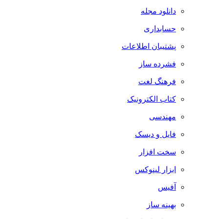
دانلود مجله
حسابداری
پشتیبان اطلاعات
فشرده ساز
فرهنگ لغت
کتاب الکترونیک
مهندسی
فایل و دیسک
سخت افزار
ابزار لینوکس
آفیس
بهینه ساز