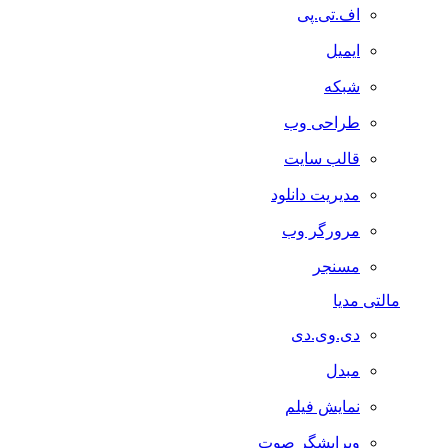
اف.تی.پی
ایمیل
شبکه
طراحی وب
قالب سایت
مدیریت دانلود
مرورگر وب
مسنجر
مالتی مدیا
دی.وی.دی
مبدل
نمایش فیلم
ویرایشگر صوت