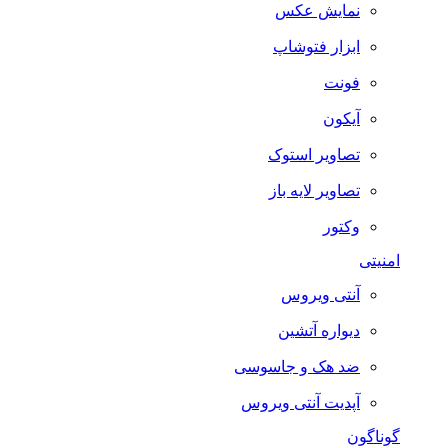
نمایش عکس
ابزار فتوشاپ
فونت
آیکون
تصاویر استوک
تصاویر لایه باز
وکتور
امنیتی
آنتی ویروس
دیواره آتشین
ضد هک و جاسوسی
آپدیت آنتی ویروس
گوناگون