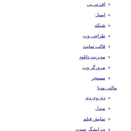
اف.تی.پی
ایمیل
شبکه
طراحی وب
قالب سایت
مدیریت دانلود
مرورگر وب
مسنجر
مالتی مدیا
دی.وی.دی
مبدل
نمایش فیلم
ویرایشگر صوت