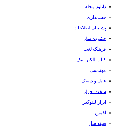
دانلود مجله
حسابداری
پشتیبان اطلاعات
فشرده ساز
فرهنگ لغت
کتاب الکترونیک
مهندسی
فایل و دیسک
سخت افزار
ابزار لینوکس
آفیس
بهینه ساز