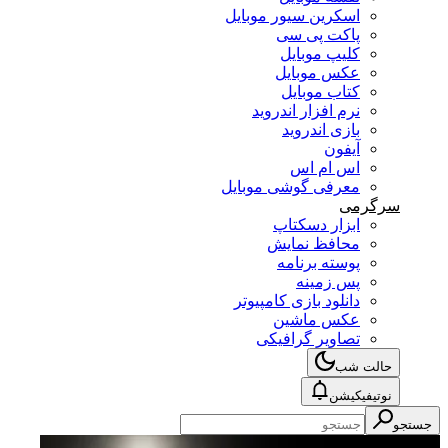
اسکرین سیور موبایل
پاکت پی سی
کلیپ موبایل
عکس موبایل
کتاب موبایل
نرم افزار اندروید
بازی اندروید
آیفون
اس ام اس
معرفی گوشی موبایل
سرگرمی
ابزار دسکتاپ
محافظ نمایش
پوسته برنامه
پس زمینه
دانلود بازی کامپیوتر
عکس ماشین
تصاویر گرافیکی
حالت شب
نوتیفیکیشن
جستجو