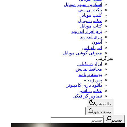
اسکرین سیور موبایل
پاکت پی سی
کلیپ موبایل
عکس موبایل
کتاب موبایل
نرم افزار اندروید
بازی اندروید
آیفون
اس ام اس
معرفی گوشی موبایل
سرگرمی
ابزار دسکتاپ
محافظ نمایش
پوسته برنامه
پس زمینه
دانلود بازی کامپیوتر
عکس ماشین
تصاویر گرافیکی
حالت شب
نوتیفیکیشن
جستجو