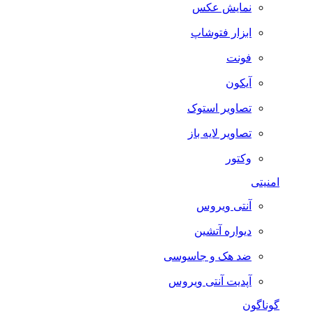
نمایش عکس
ابزار فتوشاپ
فونت
آیکون
تصاویر استوک
تصاویر لایه باز
وکتور
امنیتی
آنتی ویروس
دیواره آتشین
ضد هک و جاسوسی
آپدیت آنتی ویروس
گوناگون