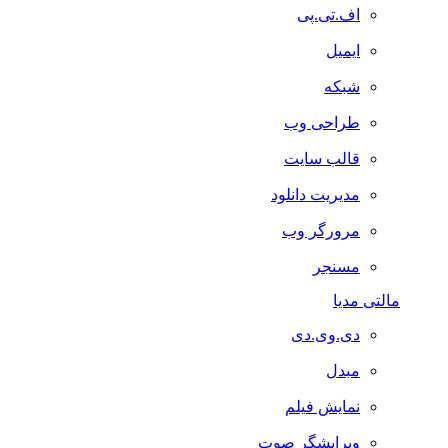
اف.تی.پی
ایمیل
شبکه
طراحی وب
قالب سایت
مدیریت دانلود
مرورگر وب
مسنجر
مالتی مدیا
دی.وی.دی
مبدل
نمایش فیلم
ویرایشگر صوت