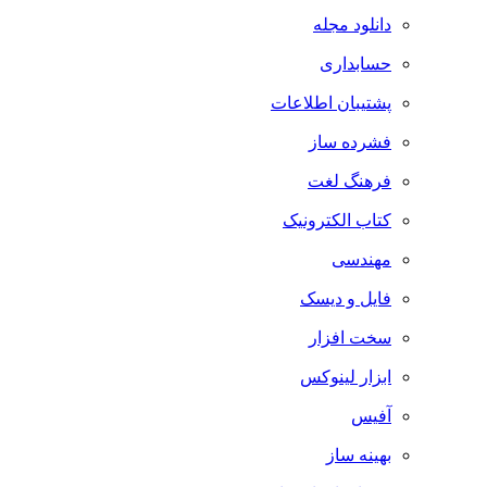
دانلود مجله
حسابداری
پشتیبان اطلاعات
فشرده ساز
فرهنگ لغت
کتاب الکترونیک
مهندسی
فایل و دیسک
سخت افزار
ابزار لینوکس
آفیس
بهینه ساز