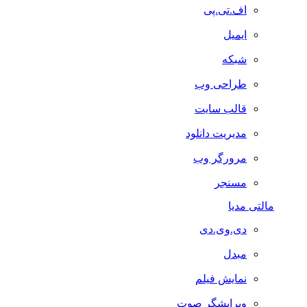
اف.تی.پی
ایمیل
شبکه
طراحی وب
قالب سایت
مدیریت دانلود
مرورگر وب
مسنجر
مالتی مدیا
دی.وی.دی
مبدل
نمایش فیلم
ویرایشگر صوت