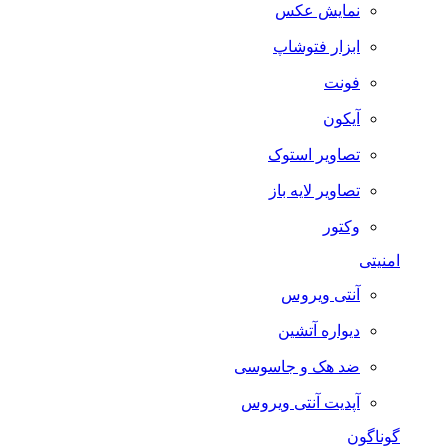
نمایش عکس
ابزار فتوشاپ
فونت
آیکون
تصاویر استوک
تصاویر لایه باز
وکتور
امنیتی
آنتی ویروس
دیواره آتشین
ضد هک و جاسوسی
آپدیت آنتی ویروس
گوناگون