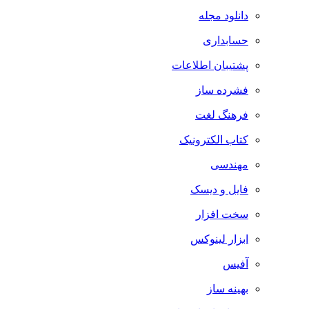
دانلود مجله
حسابداری
پشتیبان اطلاعات
فشرده ساز
فرهنگ لغت
کتاب الکترونیک
مهندسی
فایل و دیسک
سخت افزار
ابزار لینوکس
آفیس
بهینه ساز