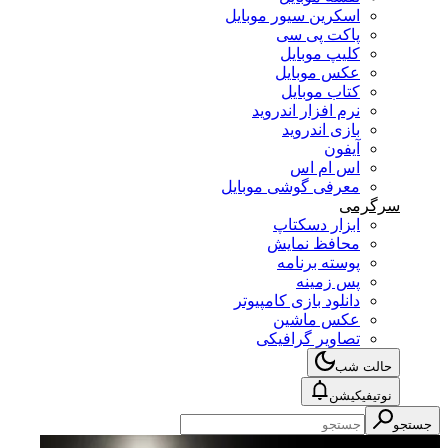
اسکرین سیور موبایل
پاکت پی سی
کلیپ موبایل
عکس موبایل
کتاب موبایل
نرم افزار اندروید
بازی اندروید
آیفون
اس ام اس
معرفی گوشی موبایل
سرگرمی
ابزار دسکتاپ
محافظ نمایش
پوسته برنامه
پس زمینه
دانلود بازی کامپیوتر
عکس ماشین
تصاویر گرافیکی
حالت شب
نوتیفیکیشن
جستجو