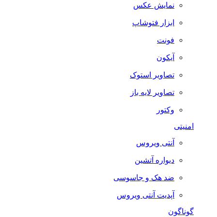
نمایش عکس
ابزار فتوشاپ
فونت
آیکون
تصاویر استوک
تصاویر لایه باز
وکتور
امنیتی
آنتی ویروس
دیواره آتشین
ضد هک و جاسوسی
آپدیت آنتی ویروس
گوناگون