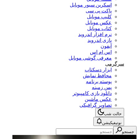
اسکرین سیور موبایل
پاکت پی سی
کلیپ موبایل
عکس موبایل
کتاب موبایل
نرم افزار اندروید
بازی اندروید
آیفون
اس ام اس
معرفی گوشی موبایل
سرگرمی
ابزار دسکتاپ
محافظ نمایش
پوسته برنامه
پس زمینه
دانلود بازی کامپیوتر
عکس ماشین
تصاویر گرافیکی
حالت شب
نوتیفیکیشن
جستجو