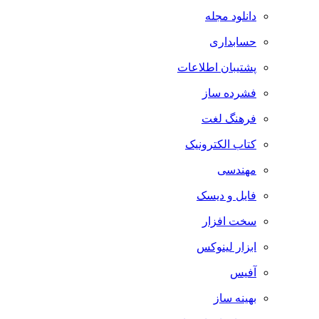
دانلود مجله
حسابداری
پشتیبان اطلاعات
فشرده ساز
فرهنگ لغت
کتاب الکترونیک
مهندسی
فایل و دیسک
سخت افزار
ابزار لینوکس
آفیس
بهینه ساز