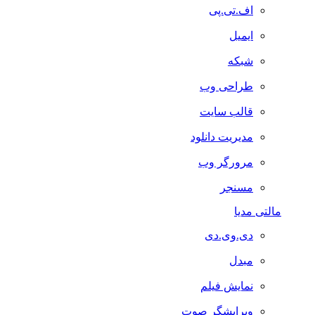
اف.تی.پی
ایمیل
شبکه
طراحی وب
قالب سایت
مدیریت دانلود
مرورگر وب
مسنجر
مالتی مدیا
دی.وی.دی
مبدل
نمایش فیلم
ویرایشگر صوت