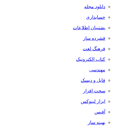
دانلود مجله
حسابداری
پشتیبان اطلاعات
فشرده ساز
فرهنگ لغت
کتاب الکترونیک
مهندسی
فایل و دیسک
سخت افزار
ابزار لینوکس
آفیس
بهینه ساز