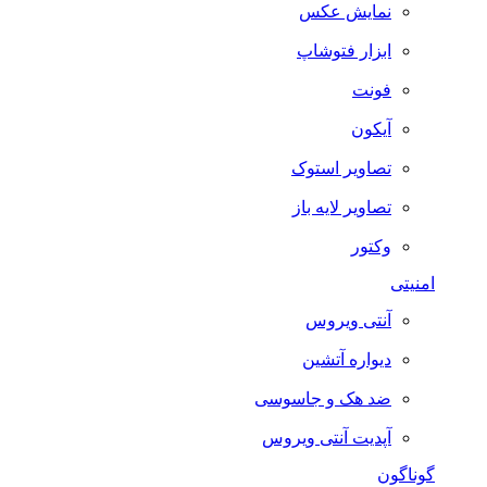
نمایش عکس
ابزار فتوشاپ
فونت
آیکون
تصاویر استوک
تصاویر لایه باز
وکتور
امنیتی
آنتی ویروس
دیواره آتشین
ضد هک و جاسوسی
آپدیت آنتی ویروس
گوناگون