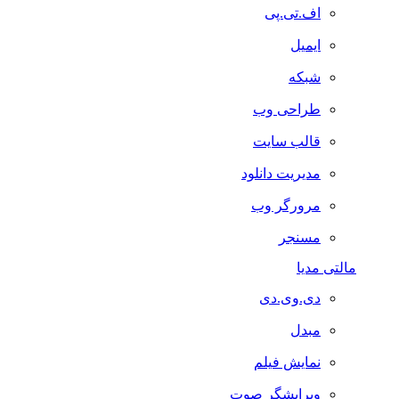
اف.تی.پی
ایمیل
شبکه
طراحی وب
قالب سایت
مدیریت دانلود
مرورگر وب
مسنجر
مالتی مدیا
دی.وی.دی
مبدل
نمایش فیلم
ویرایشگر صوت