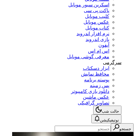
اسکرین سیور موبایل
پاکت پی سی
کلیپ موبایل
عکس موبایل
کتاب موبایل
نرم افزار اندروید
بازی اندروید
آیفون
اس ام اس
معرفی گوشی موبایل
سرگرمی
ابزار دسکتاپ
محافظ نمایش
پوسته برنامه
پس زمینه
دانلود بازی کامپیوتر
عکس ماشین
تصاویر گرافیکی
حالت شب
نوتیفیکیشن
جستجو