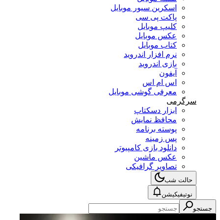
اسکرین سیور موبایل
پاکت پی سی
کلیپ موبایل
عکس موبایل
کتاب موبایل
نرم افزار اندروید
بازی اندروید
آیفون
اس ام اس
معرفی گوشی موبایل
سرگرمی
ابزار دسکتاپ
محافظ نمایش
پوسته برنامه
پس زمینه
دانلود بازی کامپیوتر
عکس ماشین
تصاویر گرافیکی
حالت شب
نوتیفیکیشن
جستجو