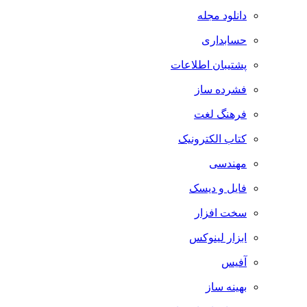
دانلود مجله
حسابداری
پشتیبان اطلاعات
فشرده ساز
فرهنگ لغت
کتاب الکترونیک
مهندسی
فایل و دیسک
سخت افزار
ابزار لینوکس
آفیس
بهینه ساز