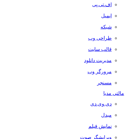
اف.تی.پی
ایمیل
شبکه
طراحی وب
قالب سایت
مدیریت دانلود
مرورگر وب
مسنجر
مالتی مدیا
دی.وی.دی
مبدل
نمایش فیلم
ویرایشگر صوت