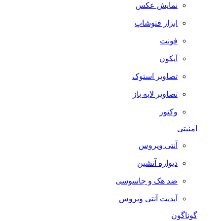
نمایش عکس
ابزار فتوشاپ
فونت
آیکون
تصاویر استوک
تصاویر لایه باز
وکتور
امنیتی
آنتی ویروس
دیواره آتشین
ضد هک و جاسوسی
آپدیت آنتی ویروس
گوناگون