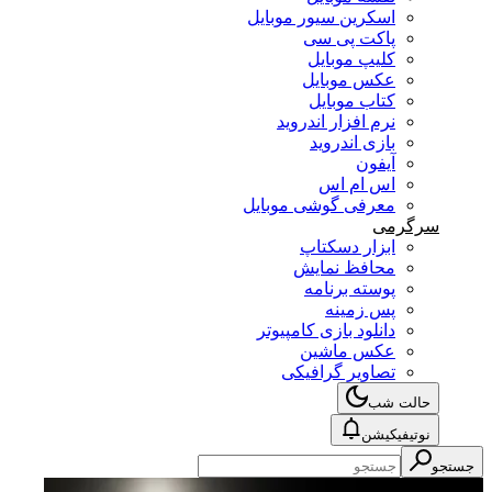
اسکرین سیور موبایل
پاکت پی سی
کلیپ موبایل
عکس موبایل
کتاب موبایل
نرم افزار اندروید
بازی اندروید
آیفون
اس ام اس
معرفی گوشی موبایل
سرگرمی
ابزار دسکتاپ
محافظ نمایش
پوسته برنامه
پس زمینه
دانلود بازی کامپیوتر
عکس ماشین
تصاویر گرافیکی
حالت شب
نوتیفیکیشن
جستجو