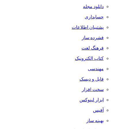
دانلود مجله
حسابداری
پشتیبان اطلاعات
فشرده ساز
فرهنگ لغت
کتاب الکترونیک
مهندسی
فایل و دیسک
سخت افزار
ابزار لینوکس
آفیس
بهینه ساز