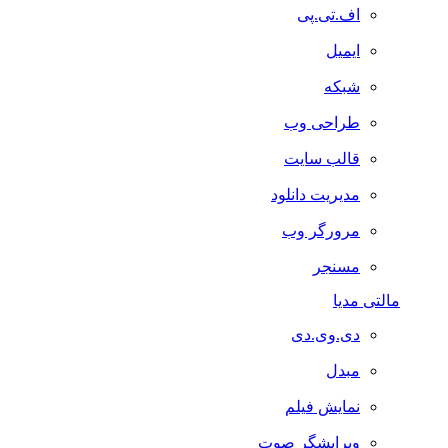
اف.تی.پی
ایمیل
شبکه
طراحی وب
قالب سایت
مدیریت دانلود
مرورگر وب
مسنجر
مالتی مدیا
دی.وی.دی
مبدل
نمایش فیلم
ویرایشگر صوت