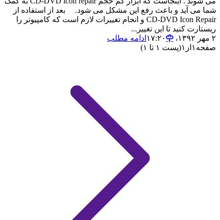
می شوند . اینجاست که ابزار کم حجم CD-DVD icon repair به کمک
شما می آید و باعث رفع این مشکل می شود. بعد از استفاده از
CD-DVD Icon Repair و انجام تغییرات لازم است که کامپیوتر را
ریستارت کنید تا این تغییر...
۲ مهر ۱۳۹۲،‏ ۱۷:۲۰
ادامه مطلب
صفحه
۱
از
۱
(پست ۱ تا ۱)