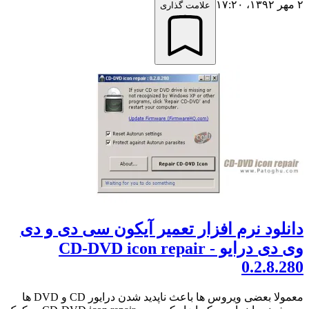
۲ مهر ۱۳۹۲،‏ ۱۷:۲۰
علامت گذاری
دانلود نرم افزار تعمیر آیکون سی دی و دی
وی دی درایو - CD-DVD icon repair
0.2.8.280
معمولا بعضی ویروس ها باعث ناپدید شدن درایور CD و DVD ها