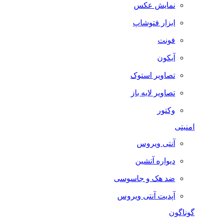
نمایش عکس
ابزار فتوشاپ
فونت
آیکون
تصاویر استوک
تصاویر لایه باز
وکتور
امنیتی
آنتی ویروس
دیواره آتشین
ضد هک و جاسوسی
آپدیت آنتی ویروس
گوناگون