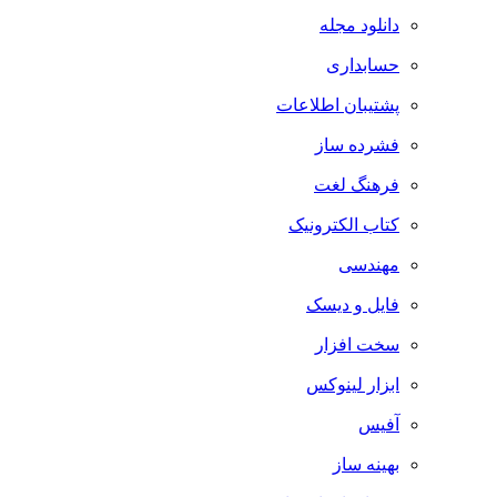
دانلود مجله
حسابداری
پشتیبان اطلاعات
فشرده ساز
فرهنگ لغت
کتاب الکترونیک
مهندسی
فایل و دیسک
سخت افزار
ابزار لینوکس
آفیس
بهینه ساز