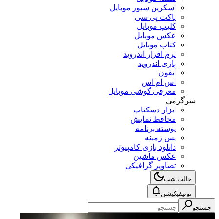
اسکرین سیور موبایل
پاکت پی سی
کلیپ موبایل
عکس موبایل
کتاب موبایل
نرم افزار اندروید
بازی اندروید
آیفون
اس ام اس
معرفی گوشی موبایل
سرگرمی
ابزار دسکتاپ
محافظ نمایش
پوسته برنامه
پس زمینه
دانلود بازی کامپیوتر
عکس ماشین
تصاویر گرافیکی
حالت شب
نوتیفیکیشن
جستجو