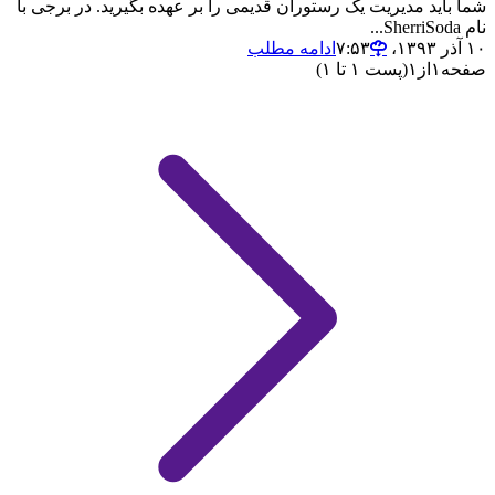
شما باید مدیریت یک رستوران قدیمی را بر عهده بگیرید. در برجی با
نام SherriSoda...
۱۰ آذر ۱۳۹۳،‏ ۷:۵۳
ادامه مطلب
صفحه
۱
از
۱
(پست ۱ تا ۱)