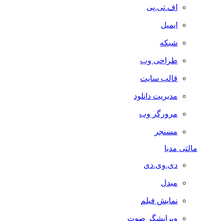
اف.تی.پی
ایمیل
شبکه
طراحی وب
قالب سایت
مدیریت دانلود
مرورگر وب
مسنجر
مالتی مدیا
دی.وی.دی
مبدل
نمایش فیلم
ویرایشگر صوت