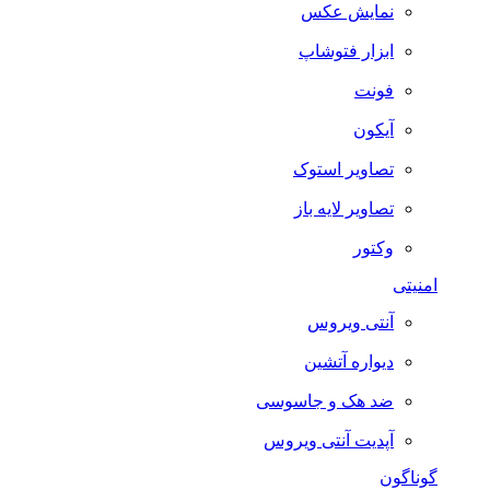
نمایش عکس
ابزار فتوشاپ
فونت
آیکون
تصاویر استوک
تصاویر لایه باز
وکتور
امنیتی
آنتی ویروس
دیواره آتشین
ضد هک و جاسوسی
آپدیت آنتی ویروس
گوناگون