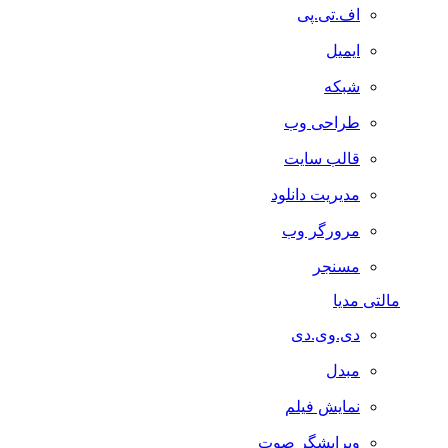
اف.تی.پی
ایمیل
شبکه
طراحی وب
قالب سایت
مدیریت دانلود
مرورگر وب
مسنجر
مالتی مدیا
دی.وی.دی
مبدل
نمایش فیلم
ویرایشگر صوت