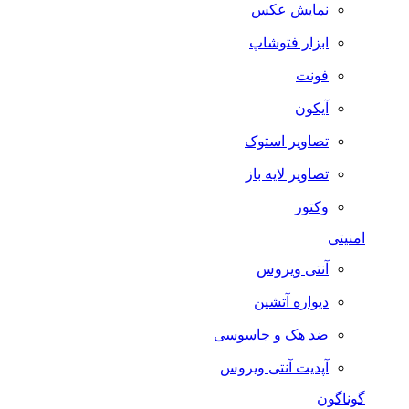
نمایش عکس
ابزار فتوشاپ
فونت
آیکون
تصاویر استوک
تصاویر لایه باز
وکتور
امنیتی
آنتی ویروس
دیواره آتشین
ضد هک و جاسوسی
آپدیت آنتی ویروس
گوناگون