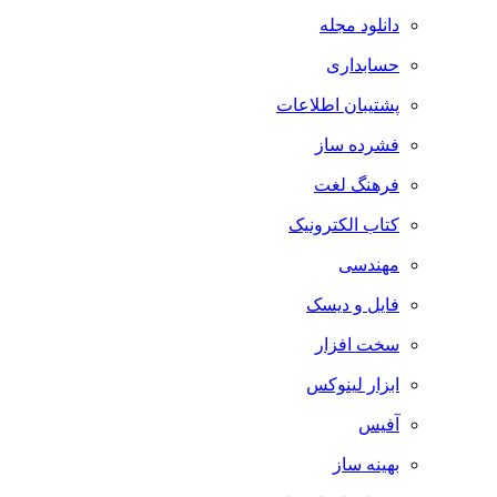
دانلود مجله
حسابداری
پشتیبان اطلاعات
فشرده ساز
فرهنگ لغت
کتاب الکترونیک
مهندسی
فایل و دیسک
سخت افزار
ابزار لینوکس
آفیس
بهینه ساز