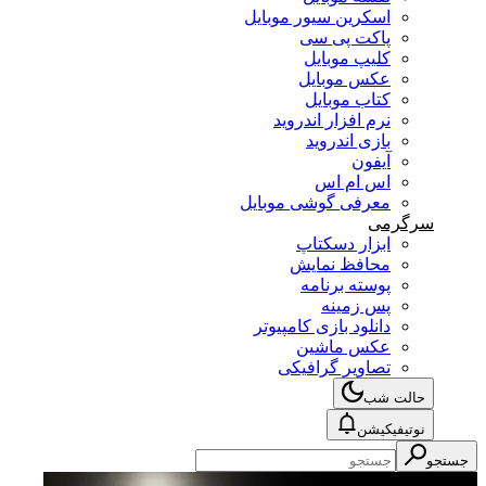
اسکرین سیور موبایل
پاکت پی سی
کلیپ موبایل
عکس موبایل
کتاب موبایل
نرم افزار اندروید
بازی اندروید
آیفون
اس ام اس
معرفی گوشی موبایل
سرگرمی
ابزار دسکتاپ
محافظ نمایش
پوسته برنامه
پس زمینه
دانلود بازی کامپیوتر
عکس ماشین
تصاویر گرافیکی
حالت شب
نوتیفیکیشن
جستجو