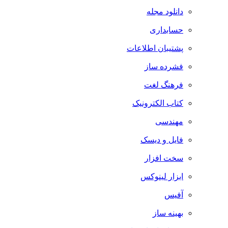
دانلود مجله
حسابداری
پشتیبان اطلاعات
فشرده ساز
فرهنگ لغت
کتاب الکترونیک
مهندسی
فایل و دیسک
سخت افزار
ابزار لینوکس
آفیس
بهینه ساز