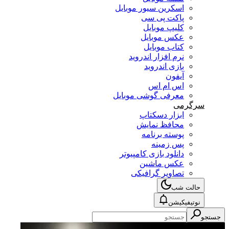
اسکرین سیور موبایل
پاکت پی سی
کلیپ موبایل
عکس موبایل
کتاب موبایل
نرم افزار اندروید
بازی اندروید
آیفون
اس ام اس
معرفی گوشی موبایل
سرگرمی
ابزار دسکتاپ
محافظ نمایش
پوسته برنامه
پس زمینه
دانلود بازی کامپیوتر
عکس ماشین
تصاویر گرافیکی
حالت شب
نوتیفیکیشن
جستجو