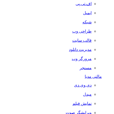
اف.تی.پی
ایمیل
شبکه
طراحی وب
قالب سایت
مدیریت دانلود
مرورگر وب
مسنجر
مالتی مدیا
دی.وی.دی
مبدل
نمایش فیلم
ویرایشگر صوت