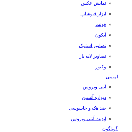
نمایش عکس
ابزار فتوشاپ
فونت
آیکون
تصاویر استوک
تصاویر لایه باز
وکتور
امنیتی
آنتی ویروس
دیواره آتشین
ضد هک و جاسوسی
آپدیت آنتی ویروس
گوناگون