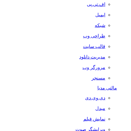
اف.تی.پی
ایمیل
شبکه
طراحی وب
قالب سایت
مدیریت دانلود
مرورگر وب
مسنجر
مالتی مدیا
دی.وی.دی
مبدل
نمایش فیلم
ویرایشگر صوت