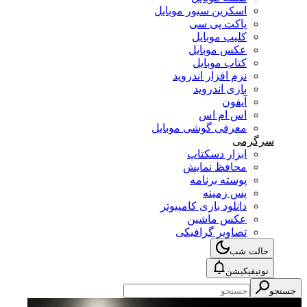
اسکرین سیور موبایل
پاکت پی سی
کلیپ موبایل
عکس موبایل
کتاب موبایل
نرم افزار اندروید
بازی اندروید
آیفون
اس ام اس
معرفی گوشی موبایل
سرگرمی
ابزار دسکتاپ
محافظ نمایش
پوسته برنامه
پس زمینه
دانلود بازی کامپیوتر
عکس ماشین
تصاویر گرافیکی
حالت شب
نوتیفیکیشن
جستجو