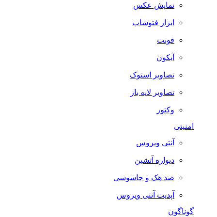
نمایش عکس
ابزار فتوشاپ
فونت
آیکون
تصاویر استوک
تصاویر لایه باز
وکتور
امنیتی
آنتی ویروس
دیواره آتشین
ضد هک و جاسوسی
آپدیت آنتی ویروس
گوناگون