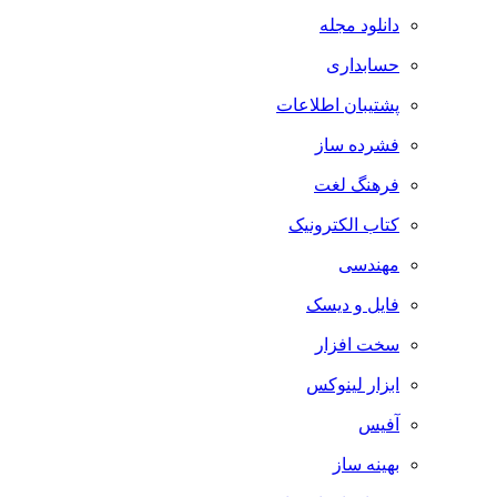
دانلود مجله
حسابداری
پشتیبان اطلاعات
فشرده ساز
فرهنگ لغت
کتاب الکترونیک
مهندسی
فایل و دیسک
سخت افزار
ابزار لینوکس
آفیس
بهینه ساز