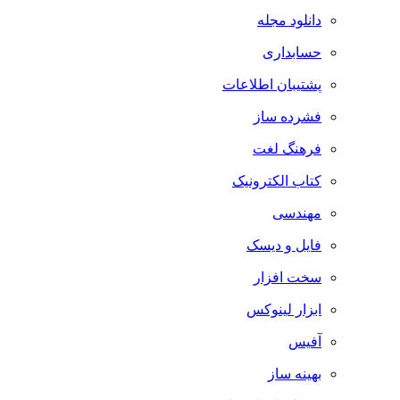
دانلود مجله
حسابداری
پشتیبان اطلاعات
فشرده ساز
فرهنگ لغت
کتاب الکترونیک
مهندسی
فایل و دیسک
سخت افزار
ابزار لینوکس
آفیس
بهینه ساز