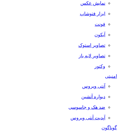
نمایش عکس
ابزار فتوشاپ
فونت
آیکون
تصاویر استوک
تصاویر لایه باز
وکتور
امنیتی
آنتی ویروس
دیواره آتشین
ضد هک و جاسوسی
آپدیت آنتی ویروس
گوناگون