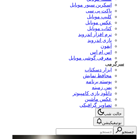
اسکرین سیور موبایل
پاکت پی سی
کلیپ موبایل
عکس موبایل
کتاب موبایل
نرم افزار اندروید
بازی اندروید
آیفون
اس ام اس
معرفی گوشی موبایل
سرگرمی
ابزار دسکتاپ
محافظ نمایش
پوسته برنامه
پس زمینه
دانلود بازی کامپیوتر
عکس ماشین
تصاویر گرافیکی
حالت شب
نوتیفیکیشن
جستجو