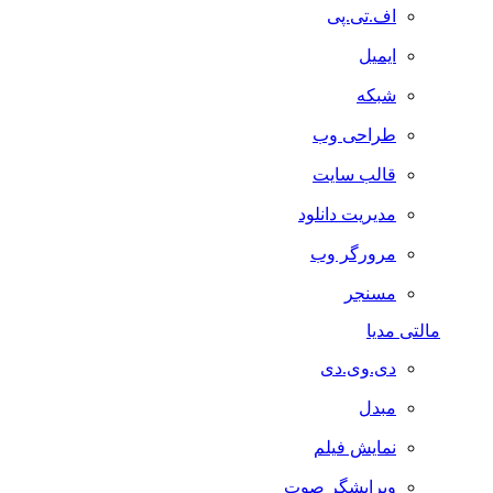
اف.تی.پی
ایمیل
شبکه
طراحی وب
قالب سایت
مدیریت دانلود
مرورگر وب
مسنجر
مالتی مدیا
دی.وی.دی
مبدل
نمایش فیلم
ویرایشگر صوت