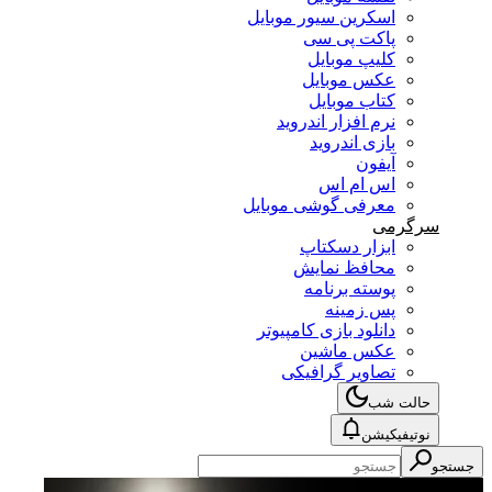
اسکرین سیور موبایل
پاکت پی سی
کلیپ موبایل
عکس موبایل
کتاب موبایل
نرم افزار اندروید
بازی اندروید
آیفون
اس ام اس
معرفی گوشی موبایل
سرگرمی
ابزار دسکتاپ
محافظ نمایش
پوسته برنامه
پس زمینه
دانلود بازی کامپیوتر
عکس ماشین
تصاویر گرافیکی
حالت شب
نوتیفیکیشن
جستجو