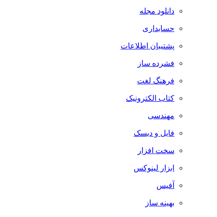
دانلود مجله
حسابداری
پشتیبان اطلاعات
فشرده ساز
فرهنگ لغت
کتاب الکترونیک
مهندسی
فایل و دیسک
سخت افزار
ابزار لینوکس
آفیس
بهینه ساز