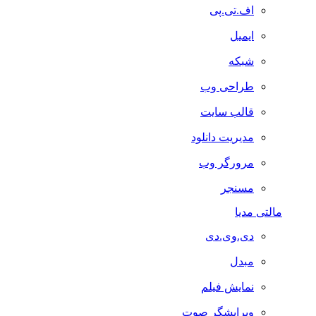
اف.تی.پی
ایمیل
شبکه
طراحی وب
قالب سایت
مدیریت دانلود
مرورگر وب
مسنجر
مالتی مدیا
دی.وی.دی
مبدل
نمایش فیلم
ویرایشگر صوت