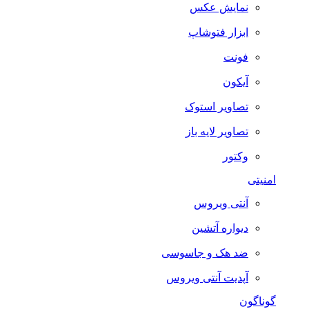
نمایش عکس
ابزار فتوشاپ
فونت
آیکون
تصاویر استوک
تصاویر لایه باز
وکتور
امنیتی
آنتی ویروس
دیواره آتشین
ضد هک و جاسوسی
آپدیت آنتی ویروس
گوناگون