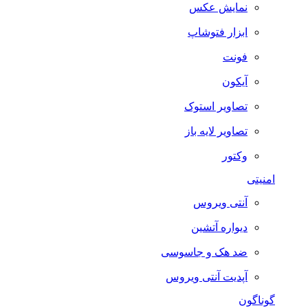
نمایش عکس
ابزار فتوشاپ
فونت
آیکون
تصاویر استوک
تصاویر لایه باز
وکتور
امنیتی
آنتی ویروس
دیواره آتشین
ضد هک و جاسوسی
آپدیت آنتی ویروس
گوناگون