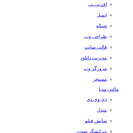
اف.تی.پی
ایمیل
شبکه
طراحی وب
قالب سایت
مدیریت دانلود
مرورگر وب
مسنجر
مالتی مدیا
دی.وی.دی
مبدل
نمایش فیلم
ویرایشگر صوت