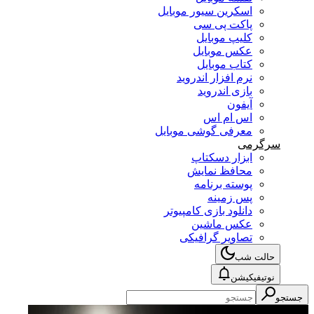
اسکرین سیور موبایل
پاکت پی سی
کلیپ موبایل
عکس موبایل
کتاب موبایل
نرم افزار اندروید
بازی اندروید
آیفون
اس ام اس
معرفی گوشی موبایل
سرگرمی
ابزار دسکتاپ
محافظ نمایش
پوسته برنامه
پس زمینه
دانلود بازی کامپیوتر
عکس ماشین
تصاویر گرافیکی
حالت شب
نوتیفیکیشن
جستجو