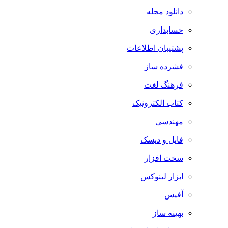
دانلود مجله
حسابداری
پشتیبان اطلاعات
فشرده ساز
فرهنگ لغت
کتاب الکترونیک
مهندسی
فایل و دیسک
سخت افزار
ابزار لینوکس
آفیس
بهینه ساز