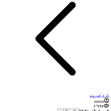
بازی اندروید
nreern
۶٬۹۹۸
۹ تیر ۱۴۰۵،‏ ۲۲:۴۱