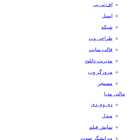
اف.تی.پی
ایمیل
شبکه
طراحی وب
قالب سایت
مدیریت دانلود
مرورگر وب
مسنجر
مالتی مدیا
دی.وی.دی
مبدل
نمایش فیلم
ویرایشگر صوت