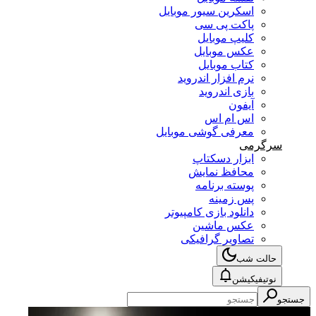
اسکرین سیور موبایل
پاکت پی سی
کلیپ موبایل
عکس موبایل
کتاب موبایل
نرم افزار اندروید
بازی اندروید
آیفون
اس ام اس
معرفی گوشی موبایل
سرگرمی
ابزار دسکتاپ
محافظ نمایش
پوسته برنامه
پس زمینه
دانلود بازی کامپیوتر
عکس ماشین
تصاویر گرافیکی
حالت شب
نوتیفیکیشن
جستجو