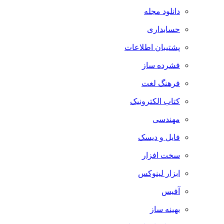
دانلود مجله
حسابداری
پشتیبان اطلاعات
فشرده ساز
فرهنگ لغت
کتاب الکترونیک
مهندسی
فایل و دیسک
سخت افزار
ابزار لینوکس
آفیس
بهینه ساز