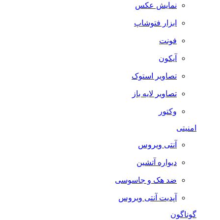
نمایش عکس
ابزار فتوشاپ
فونت
آیکون
تصاویر استوک
تصاویر لایه باز
وکتور
امنیتی
آنتی ویروس
دیواره آتشین
ضد هک و جاسوسی
آپدیت آنتی ویروس
گوناگون