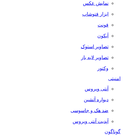
نمایش عکس
ابزار فتوشاپ
فونت
آیکون
تصاویر استوک
تصاویر لایه باز
وکتور
امنیتی
آنتی ویروس
دیواره آتشین
ضد هک و جاسوسی
آپدیت آنتی ویروس
گوناگون