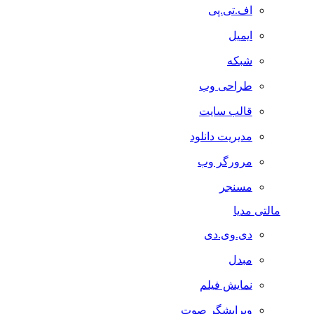
اف.تی.پی
ایمیل
شبکه
طراحی وب
قالب سایت
مدیریت دانلود
مرورگر وب
مسنجر
مالتی مدیا
دی.وی.دی
مبدل
نمایش فیلم
ویرایشگر صوت