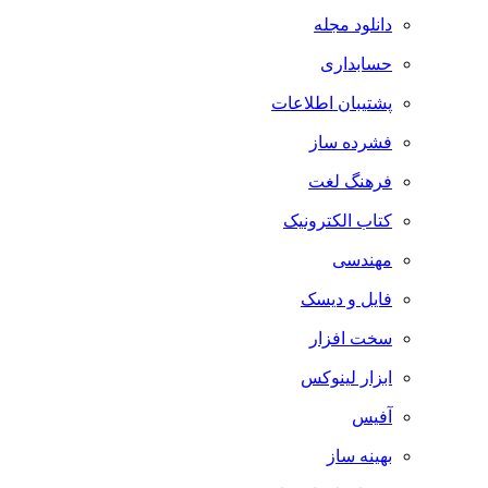
دانلود مجله
حسابداری
پشتیبان اطلاعات
فشرده ساز
فرهنگ لغت
کتاب الکترونیک
مهندسی
فایل و دیسک
سخت افزار
ابزار لینوکس
آفیس
بهینه ساز