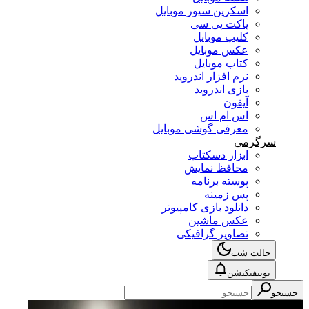
اسکرین سیور موبایل
پاکت پی سی
کلیپ موبایل
عکس موبایل
کتاب موبایل
نرم افزار اندروید
بازی اندروید
آیفون
اس ام اس
معرفی گوشی موبایل
سرگرمی
ابزار دسکتاپ
محافظ نمایش
پوسته برنامه
پس زمینه
دانلود بازی کامپیوتر
عکس ماشین
تصاویر گرافیکی
حالت شب
نوتیفیکیشن
جستجو