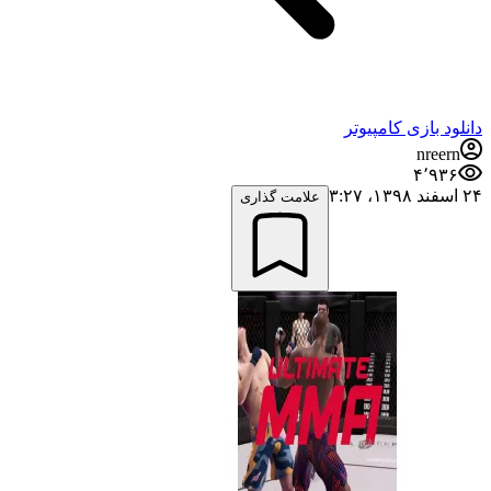
دانلود بازی کامپیوتر
nreern
۴٬۹۳۶
۲۴ اسفند ۱۳۹۸،‏ ۳:۲۷
علامت گذاری