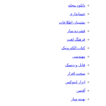
دانلود مجله
حسابداری
پشتیبان اطلاعات
فشرده ساز
فرهنگ لغت
کتاب الکترونیک
مهندسی
فایل و دیسک
سخت افزار
ابزار لینوکس
آفیس
بهینه ساز