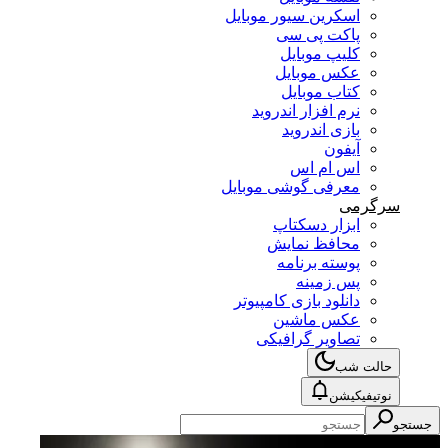
اسکرین سیور موبایل
پاکت پی سی
کلیپ موبایل
عکس موبایل
کتاب موبایل
نرم افزار اندروید
بازی اندروید
آیفون
اس ام اس
معرفی گوشی موبایل
سرگرمی
ابزار دسکتاپ
محافظ نمایش
پوسته برنامه
پس زمینه
دانلود بازی کامپیوتر
عکس ماشین
تصاویر گرافیکی
حالت شب
نوتیفیکیشن
جستجو