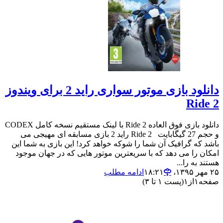
دانلود بازی موتور سواری راید 2 برای ویندوز
Ride 2
دانلود بازی فوق العاده Ride 2 با لینک مستقیم نسخه کامل CODEX
و حجم 27 گیگابایت Ride 2 راید 2 بازی مسابقه ای مهیجی می
باشد که گرافیک آن شما را شوکه خواهد کرد! این بازی به شما این
امکان را می دهد که با سریعترین موتور هایی که در جهان موجود
هستند به را...
۲۵ مهر ۱۳۹۵،‏ ۱۸:۲۱
ادامه مطلب
صفحه
۱
از
۱
(پست ۱ تا ۳)