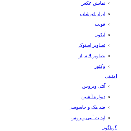
نمایش عکس
ابزار فتوشاپ
فونت
آیکون
تصاویر استوک
تصاویر لایه باز
وکتور
امنیتی
آنتی ویروس
دیواره آتشین
ضد هک و جاسوسی
آپدیت آنتی ویروس
گوناگون