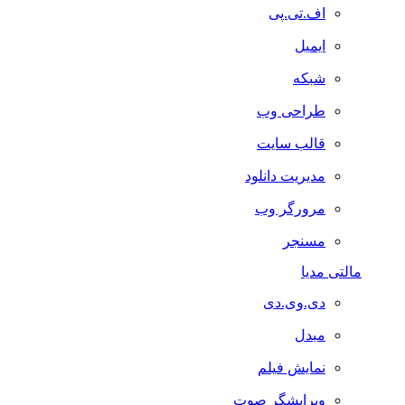
اف.تی.پی
ایمیل
شبکه
طراحی وب
قالب سایت
مدیریت دانلود
مرورگر وب
مسنجر
مالتی مدیا
دی.وی.دی
مبدل
نمایش فیلم
ویرایشگر صوت