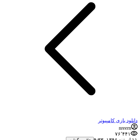
دانلود بازی کامپیوتر
nreern
۷۶٬۴۴۱
۱۱ اسفند ۱۳۹۶،‏ ۹:۳۳