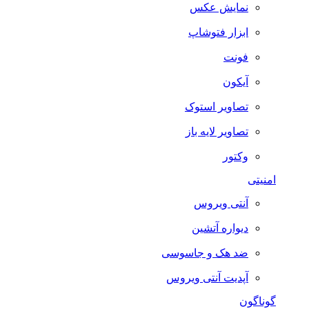
نمایش عکس
ابزار فتوشاپ
فونت
آیکون
تصاویر استوک
تصاویر لایه باز
وکتور
امنیتی
آنتی ویروس
دیواره آتشین
ضد هک و جاسوسی
آپدیت آنتی ویروس
گوناگون