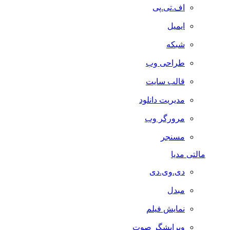
اف.تی.پی
ایمیل
شبکه
طراحی وب
قالب سایت
مدیریت دانلود
مرورگر وب
مسنجر
مالتی مدیا
دی.وی.دی
مبدل
نمایش فیلم
ویرایشگر صوت