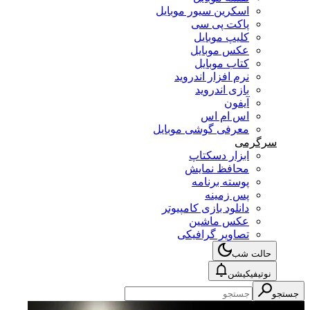
اسکرین سیور موبایل
پاکت پی سی
کلیپ موبایل
عکس موبایل
کتاب موبایل
نرم افزار اندروید
بازی اندروید
آیفون
اس ام اس
معرفی گوشی موبایل
سرگرمی
ابزار دسکتاپ
محافظ نمایش
پوسته برنامه
پس زمینه
دانلود بازی کامپیوتر
عکس ماشین
تصاویر گرافیکی
حالت شب
نوتیفیکیشن
جستجو