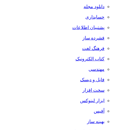
دانلود مجله
حسابداری
پشتیبان اطلاعات
فشرده ساز
فرهنگ لغت
کتاب الکترونیک
مهندسی
فایل و دیسک
سخت افزار
ابزار لینوکس
آفیس
بهینه ساز