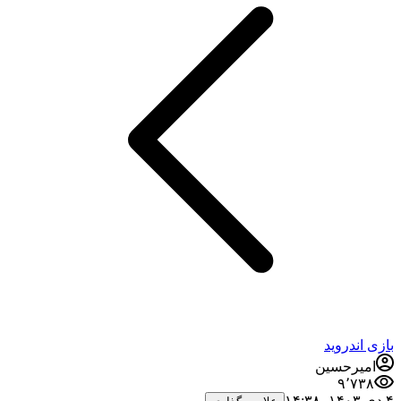
بازی اندروید
امیرحسین
۹٬۷۳۸
۴ دی ۱۴۰۳،‏ ۱۴:۳۸