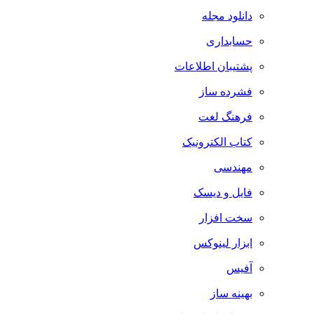
دانلود مجله
حسابداری
پشتیبان اطلاعات
فشرده ساز
فرهنگ لغت
کتاب الکترونیک
مهندسی
فایل و دیسک
سخت افزار
ابزار لینوکس
آفیس
بهینه ساز