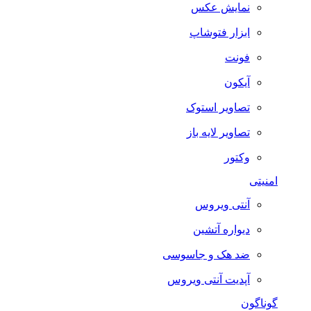
نمایش عکس
ابزار فتوشاپ
فونت
آیکون
تصاویر استوک
تصاویر لایه باز
وکتور
امنیتی
آنتی ویروس
دیواره آتشین
ضد هک و جاسوسی
آپدیت آنتی ویروس
گوناگون