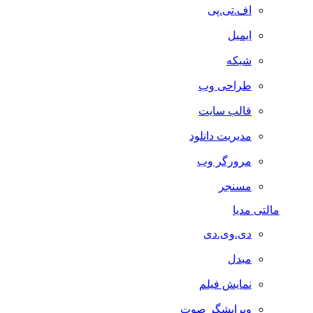
اف.تی.پی
ایمیل
شبکه
طراحی وب
قالب سایت
مدیریت دانلود
مرورگر وب
مسنجر
مالتی مدیا
دی.وی.دی
مبدل
نمایش فیلم
ویرایشگر صوت