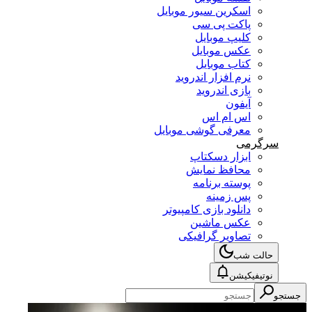
اسکرین سیور موبایل
پاکت پی سی
کلیپ موبایل
عکس موبایل
کتاب موبایل
نرم افزار اندروید
بازی اندروید
آیفون
اس ام اس
معرفی گوشی موبایل
سرگرمی
ابزار دسکتاپ
محافظ نمایش
پوسته برنامه
پس زمینه
دانلود بازی کامپیوتر
عکس ماشین
تصاویر گرافیکی
حالت شب
نوتیفیکیشن
جستجو