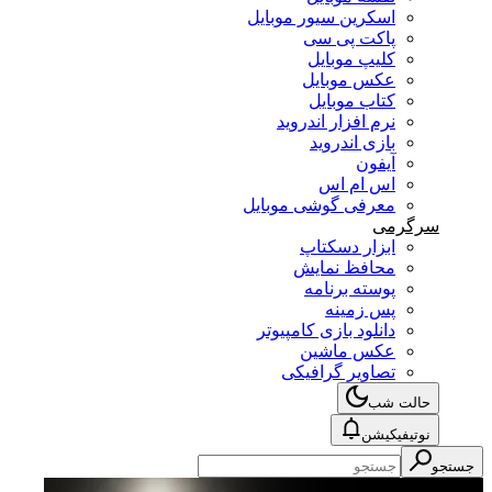
اسکرین سیور موبایل
پاکت پی سی
کلیپ موبایل
عکس موبایل
کتاب موبایل
نرم افزار اندروید
بازی اندروید
آیفون
اس ام اس
معرفی گوشی موبایل
سرگرمی
ابزار دسکتاپ
محافظ نمایش
پوسته برنامه
پس زمینه
دانلود بازی کامپیوتر
عکس ماشین
تصاویر گرافیکی
حالت شب
نوتیفیکیشن
جستجو