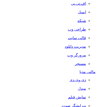
اف.تی.پی
ایمیل
شبکه
طراحی وب
قالب سایت
مدیریت دانلود
مرورگر وب
مسنجر
مالتی مدیا
دی.وی.دی
مبدل
نمایش فیلم
ویرایشگر صوت