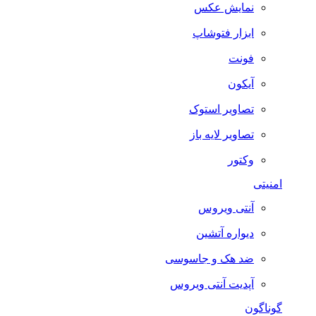
نمایش عکس
ابزار فتوشاپ
فونت
آیکون
تصاویر استوک
تصاویر لایه باز
وکتور
امنیتی
آنتی ویروس
دیواره آتشین
ضد هک و جاسوسی
آپدیت آنتی ویروس
گوناگون