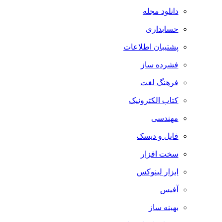
دانلود مجله
حسابداری
پشتیبان اطلاعات
فشرده ساز
فرهنگ لغت
کتاب الکترونیک
مهندسی
فایل و دیسک
سخت افزار
ابزار لینوکس
آفیس
بهینه ساز