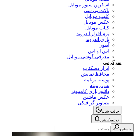
اسکرین سیور موبایل
پاکت پی سی
کلیپ موبایل
عکس موبایل
کتاب موبایل
نرم افزار اندروید
بازی اندروید
آیفون
اس ام اس
معرفی گوشی موبایل
سرگرمی
ابزار دسکتاپ
محافظ نمایش
پوسته برنامه
پس زمینه
دانلود بازی کامپیوتر
عکس ماشین
تصاویر گرافیکی
حالت شب
نوتیفیکیشن
جستجو