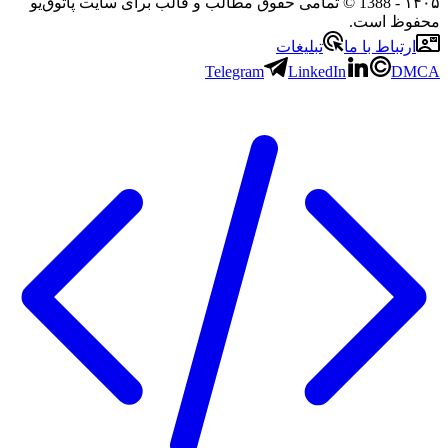
۱۴۰۵
- 1388 © تمامی حقوق مطالب و قالب برای سایت پاتوق‌یو
محفوظ است.
ارتباط با ما
تبلیغات
Telegram
LinkedIn
DMCA