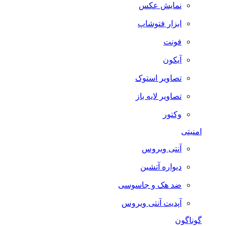
نمایش عکس
ابزار فتوشاپ
فونت
آیکون
تصاویر استوک
تصاویر لایه باز
وکتور
امنیتی
آنتی ویروس
دیواره آتشین
ضد هک و جاسوسی
آپدیت آنتی ویروس
گوناگون