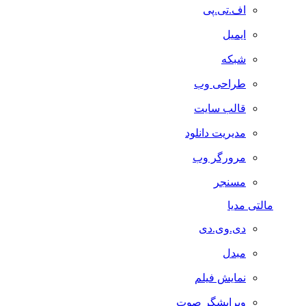
اف.تی.پی
ایمیل
شبکه
طراحی وب
قالب سایت
مدیریت دانلود
مرورگر وب
مسنجر
مالتی مدیا
دی.وی.دی
مبدل
نمایش فیلم
ویرایشگر صوت