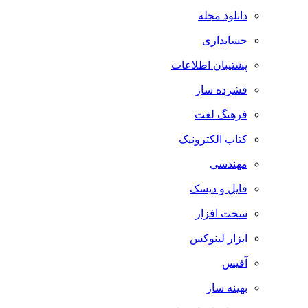
دانلود مجله
حسابداری
پشتیبان اطلاعات
فشرده ساز
فرهنگ لغت
کتاب الکترونیک
مهندسی
فایل و دیسک
سخت افزار
ابزار لینوکس
آفیس
بهینه ساز