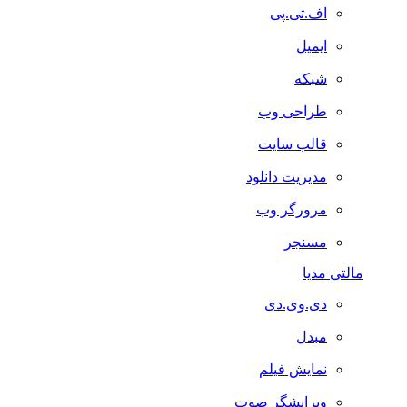
اف.تی.پی
ایمیل
شبکه
طراحی وب
قالب سایت
مدیریت دانلود
مرورگر وب
مسنجر
مالتی مدیا
دی.وی.دی
مبدل
نمایش فیلم
ویرایشگر صوت