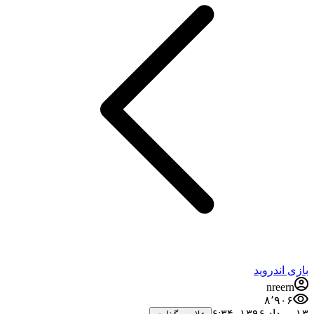
بازی اندروید
nreern
۸٬۹۰۶
۱۳ مرداد ۱۳۹۶،‏ ۶:۳۴