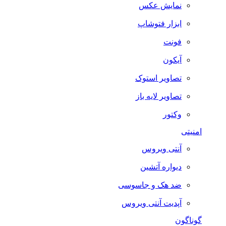
نمایش عکس
ابزار فتوشاپ
فونت
آیکون
تصاویر استوک
تصاویر لایه باز
وکتور
امنیتی
آنتی ویروس
دیواره آتشین
ضد هک و جاسوسی
آپدیت آنتی ویروس
گوناگون