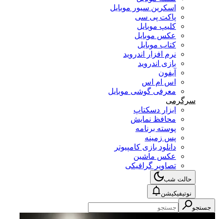
اسکرین سیور موبایل
پاکت پی سی
کلیپ موبایل
عکس موبایل
کتاب موبایل
نرم افزار اندروید
بازی اندروید
آیفون
اس ام اس
معرفی گوشی موبایل
سرگرمی
ابزار دسکتاپ
محافظ نمایش
پوسته برنامه
پس زمینه
دانلود بازی کامپیوتر
عکس ماشین
تصاویر گرافیکی
حالت شب
نوتیفیکیشن
جستجو