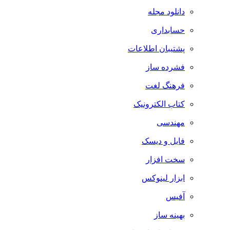
دانلود مجله
حسابداری
پشتیبان اطلاعات
فشرده ساز
فرهنگ لغت
کتاب الکترونیک
مهندسی
فایل و دیسک
سخت افزار
ابزار لینوکس
آفیس
بهینه ساز