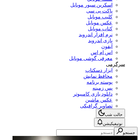
اسکرین سیور موبایل
پاکت پی سی
کلیپ موبایل
عکس موبایل
کتاب موبایل
نرم افزار اندروید
بازی اندروید
آیفون
اس ام اس
معرفی گوشی موبایل
سرگرمی
ابزار دسکتاپ
محافظ نمایش
پوسته برنامه
پس زمینه
دانلود بازی کامپیوتر
عکس ماشین
تصاویر گرافیکی
حالت شب
نوتیفیکیشن
جستجو