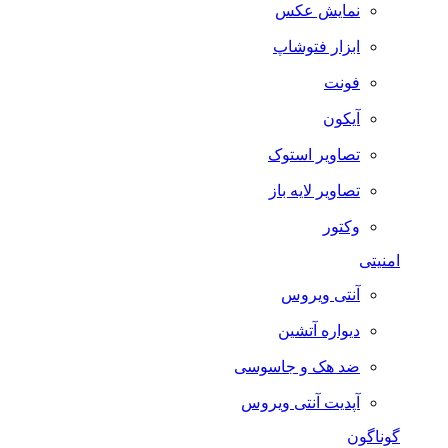
نمایش عکس
ابزار فتوشاپ
فونت
آیکون
تصاویر استوک
تصاویر لایه باز
وکتور
امنیتی
آنتی ویروس
دیواره آتشین
ضد هک و جاسوسی
آپدیت آنتی ویروس
گوناگون