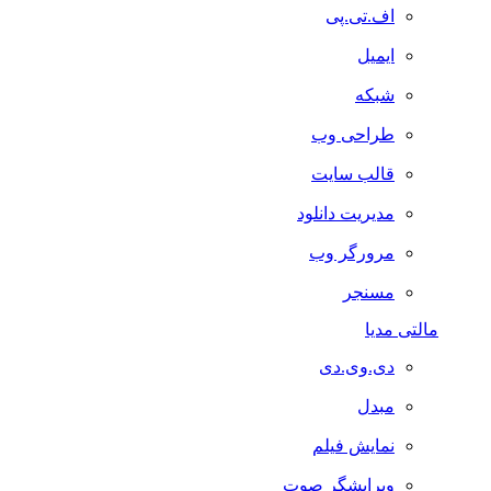
اف.تی.پی
ایمیل
شبکه
طراحی وب
قالب سایت
مدیریت دانلود
مرورگر وب
مسنجر
مالتی مدیا
دی.وی.دی
مبدل
نمایش فیلم
ویرایشگر صوت