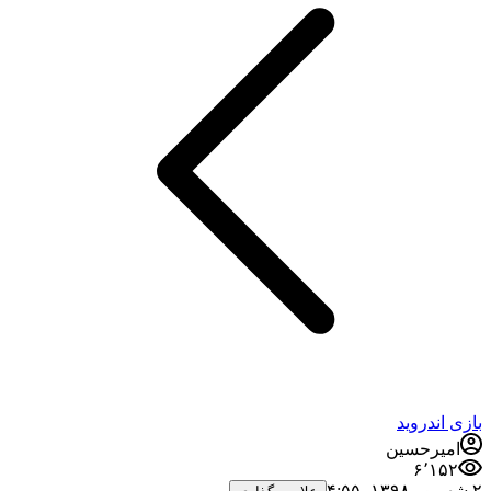
بازی اندروید
امیرحسین
۶٬۱۵۲
۲ شهریور ۱۳۹۸،‏ ۴:۵۵