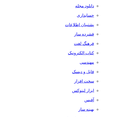
دانلود مجله
حسابداری
پشتیبان اطلاعات
فشرده ساز
فرهنگ لغت
کتاب الکترونیک
مهندسی
فایل و دیسک
سخت افزار
ابزار لینوکس
آفیس
بهینه ساز