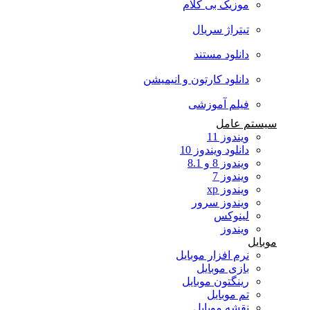
موزیک بی کلام
تیتراژ سریال
دانلود مستند
دانلود کارتون و انیمیشن
فیلم آموزشی
سیستم عامل
ویندوز 11
دانلود ویندوز 10
ویندوز 8 و 8.1
ویندوز 7
ویندوز xp
ویندوز سرور
لینوکس
ویندوز
موبایل
نرم افزار موبایل
بازی موبایل
رینگتون موبایل
تم موبایل
نقشه موبایل