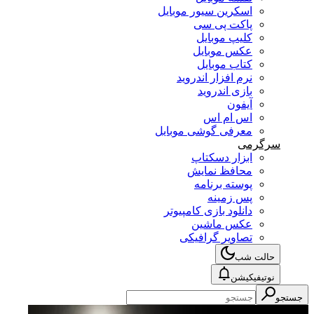
اسکرین سیور موبایل
پاکت پی سی
کلیپ موبایل
عکس موبایل
کتاب موبایل
نرم افزار اندروید
بازی اندروید
آیفون
اس ام اس
معرفی گوشی موبایل
سرگرمی
ابزار دسکتاپ
محافظ نمایش
پوسته برنامه
پس زمینه
دانلود بازی کامپیوتر
عکس ماشین
تصاویر گرافیکی
حالت شب
نوتیفیکیشن
جستجو