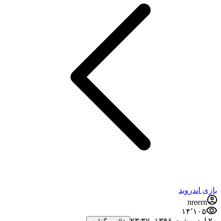
بازی اندروید
nreern
۱۴٬۱۰۵
۲۰ اردیبهشت ۱۳۹۶،‏ ۲۳:۳۷