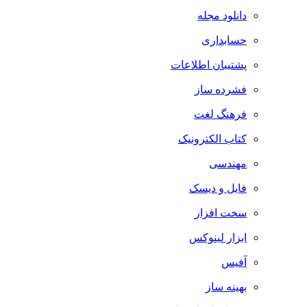
دانلود مجله
حسابداری
پشتیبان اطلاعات
فشرده ساز
فرهنگ لغت
کتاب الکترونیک
مهندسی
فایل و دیسک
سخت افزار
ابزار لینوکس
آفیس
بهینه ساز