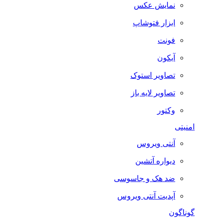
نمایش عکس
ابزار فتوشاپ
فونت
آیکون
تصاویر استوک
تصاویر لایه باز
وکتور
امنیتی
آنتی ویروس
دیواره آتشین
ضد هک و جاسوسی
آپدیت آنتی ویروس
گوناگون