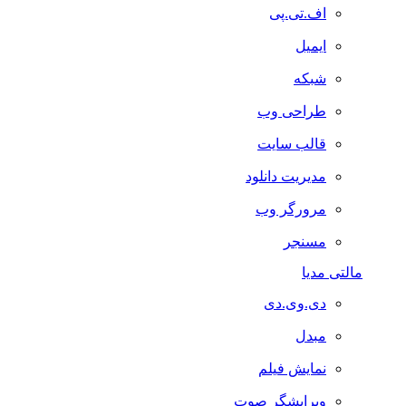
اف.تی.پی
ایمیل
شبکه
طراحی وب
قالب سایت
مدیریت دانلود
مرورگر وب
مسنجر
مالتی مدیا
دی.وی.دی
مبدل
نمایش فیلم
ویرایشگر صوت