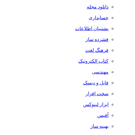
دانلود مجله
حسابداری
پشتیبان اطلاعات
فشرده ساز
فرهنگ لغت
کتاب الکترونیک
مهندسی
فایل و دیسک
سخت افزار
ابزار لینوکس
آفیس
بهینه ساز