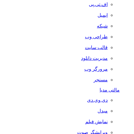
اف.تی.پی
ایمیل
شبکه
طراحی وب
قالب سایت
مدیریت دانلود
مرورگر وب
مسنجر
مالتی مدیا
دی.وی.دی
مبدل
نمایش فیلم
ویرایشگر صوت