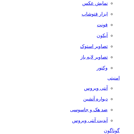
نمایش عکس
ابزار فتوشاپ
فونت
آیکون
تصاویر استوک
تصاویر لایه باز
وکتور
امنیتی
آنتی ویروس
دیواره آتشین
ضد هک و جاسوسی
آپدیت آنتی ویروس
گوناگون