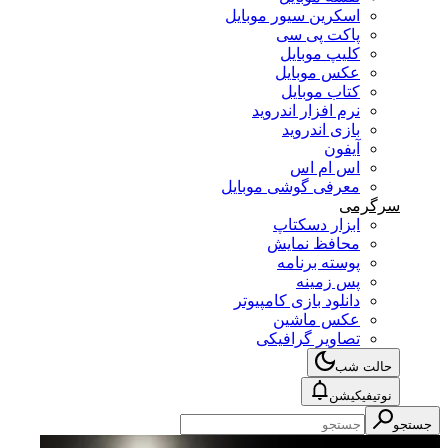
اسکرین سیور موبایل
پاکت پی سی
کلیپ موبایل
عکس موبایل
کتاب موبایل
نرم افزار اندروید
بازی اندروید
آیفون
اس ام اس
معرفی گوشی موبایل
سرگرمی
ابزار دسکتاپ
محافظ نمایش
پوسته برنامه
پس زمینه
دانلود بازی کامپیوتر
عکس ماشین
تصاویر گرافیکی
حالت شب
نوتیفیکیشن
جستجو