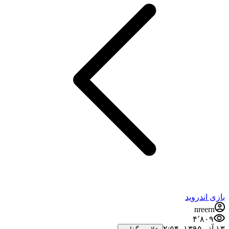
بازی اندروید
nreern
۴٬۸۰۹
۱۳ آذر ۱۳۹۵،‏ ۲:۵۴