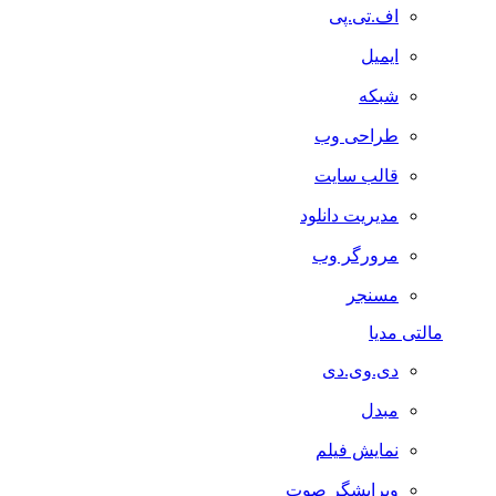
اف.تی.پی
ایمیل
شبکه
طراحی وب
قالب سایت
مدیریت دانلود
مرورگر وب
مسنجر
مالتی مدیا
دی.وی.دی
مبدل
نمایش فیلم
ویرایشگر صوت