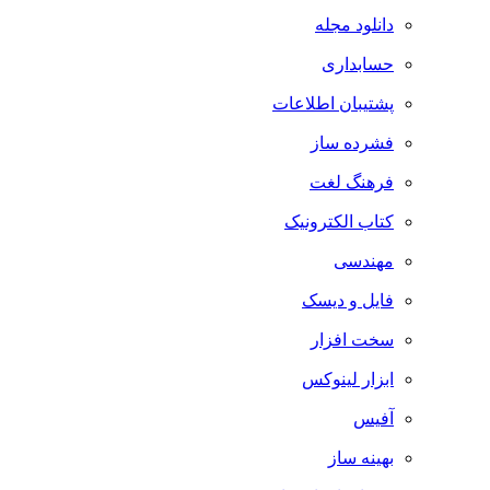
دانلود مجله
حسابداری
پشتیبان اطلاعات
فشرده ساز
فرهنگ لغت
کتاب الکترونیک
مهندسی
فایل و دیسک
سخت افزار
ابزار لینوکس
آفیس
بهینه ساز