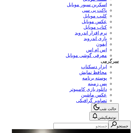
اسکرین سیور موبایل
پاکت پی سی
کلیپ موبایل
عکس موبایل
کتاب موبایل
نرم افزار اندروید
بازی اندروید
آیفون
اس ام اس
معرفی گوشی موبایل
سرگرمی
ابزار دسکتاپ
محافظ نمایش
پوسته برنامه
پس زمینه
دانلود بازی کامپیوتر
عکس ماشین
تصاویر گرافیکی
حالت شب
نوتیفیکیشن
جستجو