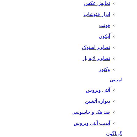
نمایش عکس
ابزار فتوشاپ
فونت
آیکون
تصاویر استوک
تصاویر لایه باز
وکتور
امنیتی
آنتی ویروس
دیواره آتشین
ضد هک و جاسوسی
آپدیت آنتی ویروس
گوناگون