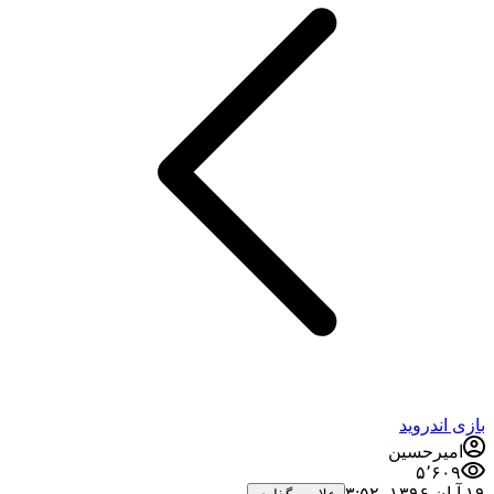
بازی اندروید
امیرحسین
۵٬۶۰۹
۱۹ آبان ۱۳۹۶،‏ ۳:۵۲