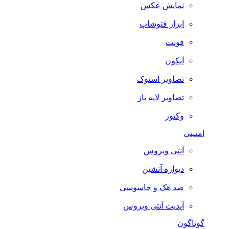
نمایش عکس
ابزار فتوشاپ
فونت
آیکون
تصاویر استوک
تصاویر لایه باز
وکتور
امنیتی
آنتی ویروس
دیواره آتشین
ضد هک و جاسوسی
آپدیت آنتی ویروس
گوناگون