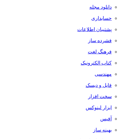
دانلود مجله
حسابداری
پشتیبان اطلاعات
فشرده ساز
فرهنگ لغت
کتاب الکترونیک
مهندسی
فایل و دیسک
سخت افزار
ابزار لینوکس
آفیس
بهینه ساز