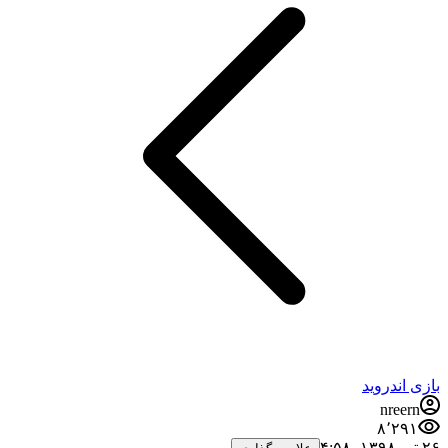
بازی اندروید
nreern
۸٬۲۹۱
۲۶ تیر ۱۳۹۸،‏ ۴:۵۸