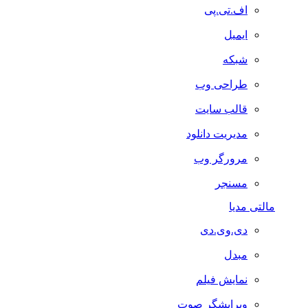
اف.تی.پی
ایمیل
شبکه
طراحی وب
قالب سایت
مدیریت دانلود
مرورگر وب
مسنجر
مالتی مدیا
دی.وی.دی
مبدل
نمایش فیلم
ویرایشگر صوت