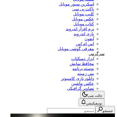
اسکرین سیور موبایل
پاکت پی سی
کلیپ موبایل
عکس موبایل
کتاب موبایل
نرم افزار اندروید
بازی اندروید
آیفون
اس ام اس
معرفی گوشی موبایل
سرگرمی
ابزار دسکتاپ
محافظ نمایش
پوسته برنامه
پس زمینه
دانلود بازی کامپیوتر
عکس ماشین
تصاویر گرافیکی
حالت شب
نوتیفیکیشن
جستجو