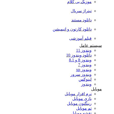
موزیک بی کلام
تیتراژ سریال
دانلود مستند
دانلود کارتون و انیمیشن
فیلم آموزشی
سیستم عامل
ویندوز 11
دانلود ویندوز 10
ویندوز 8 و 8.1
ویندوز 7
ویندوز xp
ویندوز سرور
لینوکس
ویندوز
موبایل
نرم افزار موبایل
بازی موبایل
رینگتون موبایل
تم موبایل
نقشه موبایل