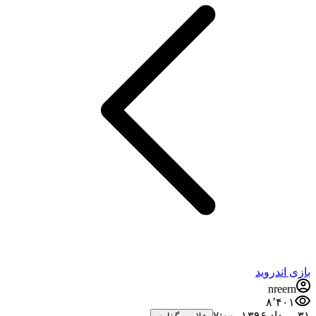
بازی اندروید
nreern
۸٬۴۰۱
۳۱ مرداد ۱۳۹۶،‏ ۷:۰۰