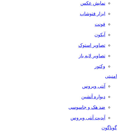
نمایش عکس
ابزار فتوشاپ
فونت
آیکون
تصاویر استوک
تصاویر لایه باز
وکتور
امنیتی
آنتی ویروس
دیواره آتشین
ضد هک و جاسوسی
آپدیت آنتی ویروس
گوناگون