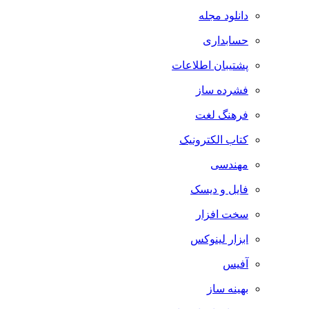
دانلود مجله
حسابداری
پشتیبان اطلاعات
فشرده ساز
فرهنگ لغت
کتاب الکترونیک
مهندسی
فایل و دیسک
سخت افزار
ابزار لینوکس
آفیس
بهینه ساز