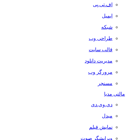
اف.تی.پی
ایمیل
شبکه
طراحی وب
قالب سایت
مدیریت دانلود
مرورگر وب
مسنجر
مالتی مدیا
دی.وی.دی
مبدل
نمایش فیلم
ویرایشگر صوت