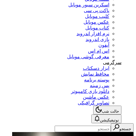
اسکرین سیور موبایل
پاکت پی سی
کلیپ موبایل
عکس موبایل
کتاب موبایل
نرم افزار اندروید
بازی اندروید
آیفون
اس ام اس
معرفی گوشی موبایل
سرگرمی
ابزار دسکتاپ
محافظ نمایش
پوسته برنامه
پس زمینه
دانلود بازی کامپیوتر
عکس ماشین
تصاویر گرافیکی
حالت شب
نوتیفیکیشن
جستجو