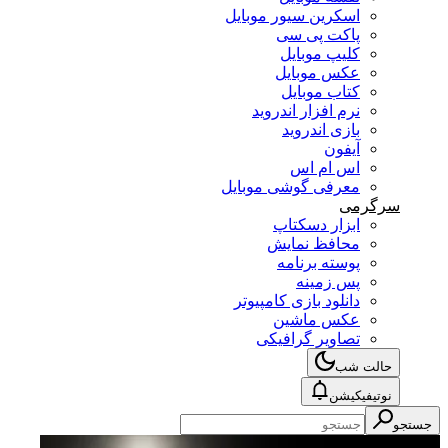
اسکرین سیور موبایل
پاکت پی سی
کلیپ موبایل
عکس موبایل
کتاب موبایل
نرم افزار اندروید
بازی اندروید
آیفون
اس ام اس
معرفی گوشی موبایل
سرگرمی
ابزار دسکتاپ
محافظ نمایش
پوسته برنامه
پس زمینه
دانلود بازی کامپیوتر
عکس ماشین
تصاویر گرافیکی
حالت شب
نوتیفیکیشن
جستجو