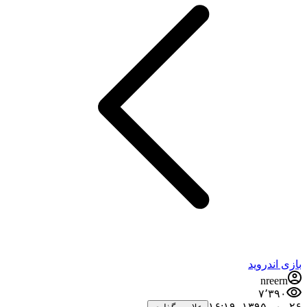
بازی اندروید
nreern
۷٬۳۹۰
۲۶ مهر ۱۳۹۵،‏ ۱۶:۱۹