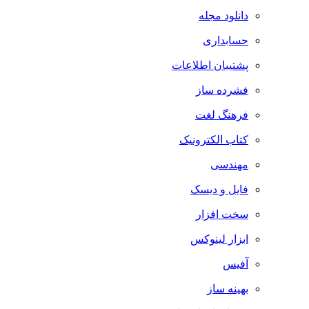
دانلود مجله
حسابداری
پشتیبان اطلاعات
فشرده ساز
فرهنگ لغت
کتاب الکترونیک
مهندسی
فایل و دیسک
سخت افزار
ابزار لینوکس
آفیس
بهینه ساز