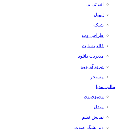
اف.تی.پی
ایمیل
شبکه
طراحی وب
قالب سایت
مدیریت دانلود
مرورگر وب
مسنجر
مالتی مدیا
دی.وی.دی
مبدل
نمایش فیلم
ویرایشگر صوت