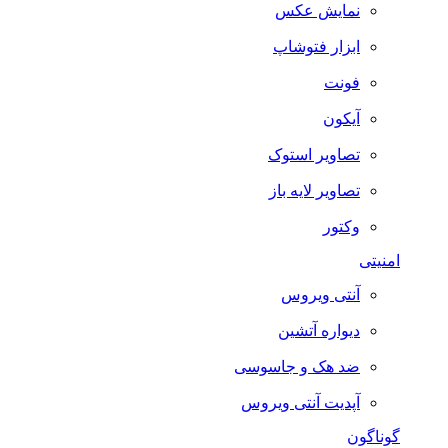
نمایش عکس
ابزار فتوشاپ
فونت
آیکون
تصاویر استوک
تصاویر لایه باز
وکتور
امنیتی
آنتی ویروس
دیواره آتشین
ضد هک و جاسوسی
آپدیت آنتی ویروس
گوناگون