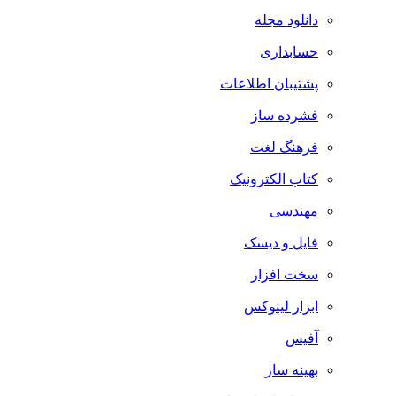
دانلود مجله
حسابداری
پشتیبان اطلاعات
فشرده ساز
فرهنگ لغت
کتاب الکترونیک
مهندسی
فایل و دیسک
سخت افزار
ابزار لینوکس
آفیس
بهینه ساز