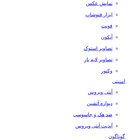
نمایش عکس
ابزار فتوشاپ
فونت
آیکون
تصاویر استوک
تصاویر لایه باز
وکتور
امنیتی
آنتی ویروس
دیواره آتشین
ضد هک و جاسوسی
آپدیت آنتی ویروس
گوناگون