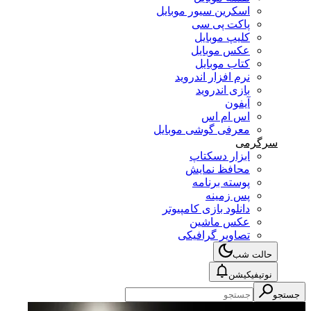
اسکرین سیور موبایل
پاکت پی سی
کلیپ موبایل
عکس موبایل
کتاب موبایل
نرم افزار اندروید
بازی اندروید
آیفون
اس ام اس
معرفی گوشی موبایل
سرگرمی
ابزار دسکتاپ
محافظ نمایش
پوسته برنامه
پس زمینه
دانلود بازی کامپیوتر
عکس ماشین
تصاویر گرافیکی
حالت شب
نوتیفیکیشن
جستجو