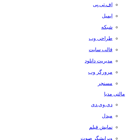
اف.تی.پی
ایمیل
شبکه
طراحی وب
قالب سایت
مدیریت دانلود
مرورگر وب
مسنجر
مالتی مدیا
دی.وی.دی
مبدل
نمایش فیلم
ویرایشگر صوت