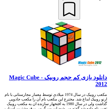
دانلود بازی کم حجم روبیک - Magic Cube
2012
مکعب روبیک در سال 1974 میلادی توسط معمار مجارستانی با نام
ارنو روبیک ابداع شد. مخترع این مکعب نام آن را مکعب جادویی
گذاشت ولی در سال 1980 به افتخهار سازنده ان به مکعب روبیک
تغییر نام داده شد.گفته می شود این سرگرمی پرفروشترین اسباب