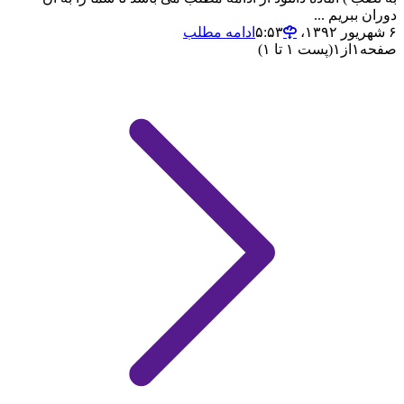
دوران ببریم ...
۶ شهریور ۱۳۹۲،‏ ۵:۵۳
ادامه مطلب
صفحه
۱
از
۱
(پست ۱ تا ۱)