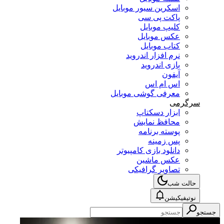
اسکرین سیور موبایل
پاکت پی سی
کلیپ موبایل
عکس موبایل
کتاب موبایل
نرم افزار اندروید
بازی اندروید
آیفون
اس ام اس
معرفی گوشی موبایل
سرگرمی
ابزار دسکتاپ
محافظ نمایش
پوسته برنامه
پس زمینه
دانلود بازی کامپیوتر
عکس ماشین
تصاویر گرافیکی
حالت شب
نوتیفیکیشن
جستجو