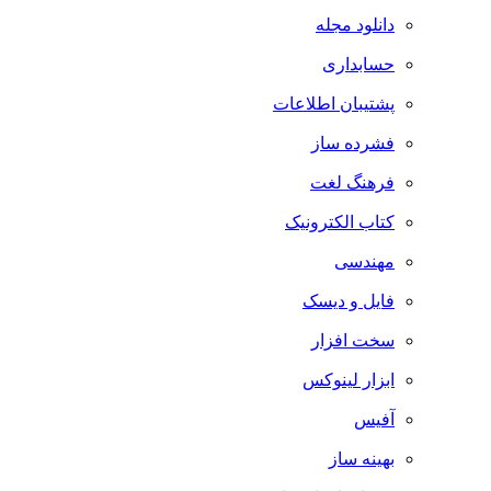
دانلود مجله
حسابداری
پشتیبان اطلاعات
فشرده ساز
فرهنگ لغت
کتاب الکترونیک
مهندسی
فایل و دیسک
سخت افزار
ابزار لینوکس
آفیس
بهینه ساز