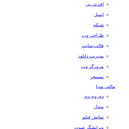
اف.تی.پی
ایمیل
شبکه
طراحی وب
قالب سایت
مدیریت دانلود
مرورگر وب
مسنجر
مالتی مدیا
دی.وی.دی
مبدل
نمایش فیلم
ویرایشگر صوت