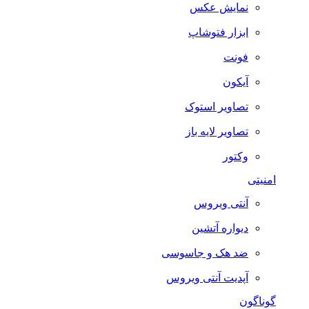
نمایش عکس
ابزار فتوشاپ
فونت
آیکون
تصاویر استوک
تصاویر لایه باز
وکتور
امنیتی
آنتی ویروس
دیواره آتشین
ضد هک و جاسوسی
آپدیت آنتی ویروس
گوناگون