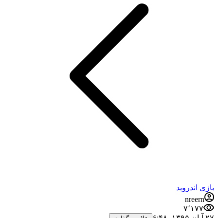
بازی اندروید
nreern
۷٬۱۷۷
۲۷ آبان ۱۳۹۵،‏ ۶:۴۸