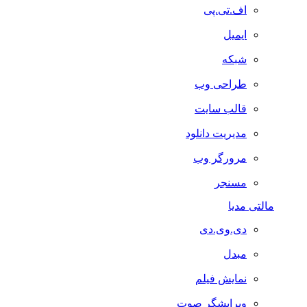
اف.تی.پی
ایمیل
شبکه
طراحی وب
قالب سایت
مدیریت دانلود
مرورگر وب
مسنجر
مالتی مدیا
دی.وی.دی
مبدل
نمایش فیلم
ویرایشگر صوت