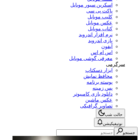
اسکرین سیور موبایل
پاکت پی سی
کلیپ موبایل
عکس موبایل
کتاب موبایل
نرم افزار اندروید
بازی اندروید
آیفون
اس ام اس
معرفی گوشی موبایل
سرگرمی
ابزار دسکتاپ
محافظ نمایش
پوسته برنامه
پس زمینه
دانلود بازی کامپیوتر
عکس ماشین
تصاویر گرافیکی
حالت شب
نوتیفیکیشن
جستجو