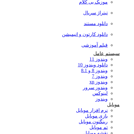
موزیک بی کلام
تیتراژ سریال
دانلود مستند
دانلود کارتون و انیمیشن
فیلم آموزشی
سیستم عامل
ویندوز 11
دانلود ویندوز 10
ویندوز 8 و 8.1
ویندوز 7
ویندوز xp
ویندوز سرور
لینوکس
ویندوز
موبایل
نرم افزار موبایل
بازی موبایل
رینگتون موبایل
تم موبایل
نقشه موبایل