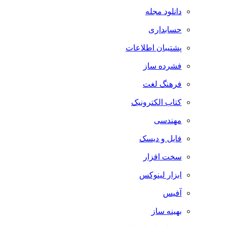
دانلود مجله
حسابداری
پشتیبان اطلاعات
فشرده ساز
فرهنگ لغت
کتاب الکترونیک
مهندسی
فایل و دیسک
سخت افزار
ابزار لینوکس
آفیس
بهینه ساز