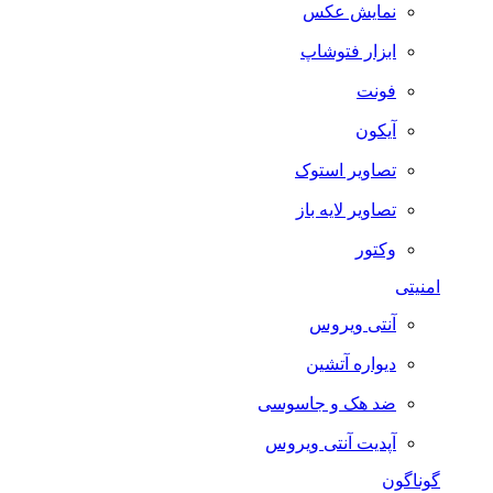
نمایش عکس
ابزار فتوشاپ
فونت
آیکون
تصاویر استوک
تصاویر لایه باز
وکتور
امنیتی
آنتی ویروس
دیواره آتشین
ضد هک و جاسوسی
آپدیت آنتی ویروس
گوناگون