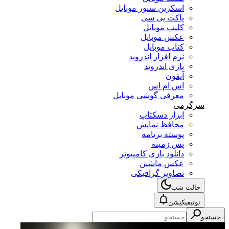
اسکرین سیور موبایل
پاکت پی سی
کلیپ موبایل
عکس موبایل
کتاب موبایل
نرم افزار اندروید
بازی اندروید
آیفون
اس ام اس
معرفی گوشی موبایل
سرگرمی
ابزار دسکتاپ
محافظ نمایش
پوسته برنامه
پس زمینه
دانلود بازی کامپیوتر
عکس ماشین
تصاویر گرافیکی
حالت شب
نوتیفیکیشن
جستجو