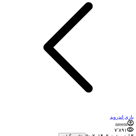
بازی اندروید
nreern
۷٬۸۹۱
۳ اردیبهشت ۱۴۰۲،‏ ۵:۰۲