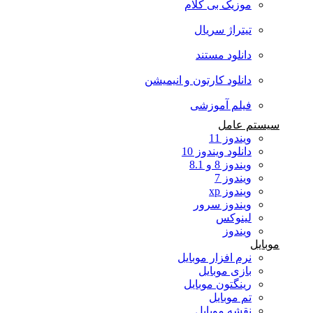
موزیک بی کلام
تیتراژ سریال
دانلود مستند
دانلود کارتون و انیمیشن
فیلم آموزشی
سیستم عامل
ویندوز 11
دانلود ویندوز 10
ویندوز 8 و 8.1
ویندوز 7
ویندوز xp
ویندوز سرور
لینوکس
ویندوز
موبایل
نرم افزار موبایل
بازی موبایل
رینگتون موبایل
تم موبایل
نقشه موبایل