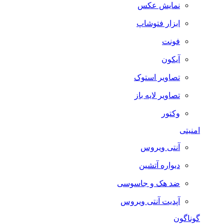
نمایش عکس
ابزار فتوشاپ
فونت
آیکون
تصاویر استوک
تصاویر لایه باز
وکتور
امنیتی
آنتی ویروس
دیواره آتشین
ضد هک و جاسوسی
آپدیت آنتی ویروس
گوناگون