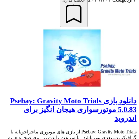
علامت گذاری
دانلود بازی Psebay: Gravity Moto Trials
5.0.83 موتورسواری هیجان انگیز برای
اندروید
Psebay: Gravity Moto Trials از بازی های موتوری ماجراجویانه با
گرافیکی دو بعدی می باشد. با سرعت راندن بر روی صخره ها به