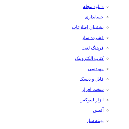
دانلود مجله
حسابداری
پشتیبان اطلاعات
فشرده ساز
فرهنگ لغت
کتاب الکترونیک
مهندسی
فایل و دیسک
سخت افزار
ابزار لینوکس
آفیس
بهینه ساز