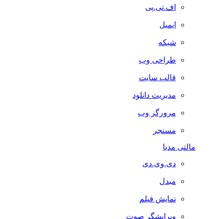
اف.تی.پی
ایمیل
شبکه
طراحی وب
قالب سایت
مدیریت دانلود
مرورگر وب
مسنجر
مالتی مدیا
دی.وی.دی
مبدل
نمایش فیلم
ویرایشگر صوت