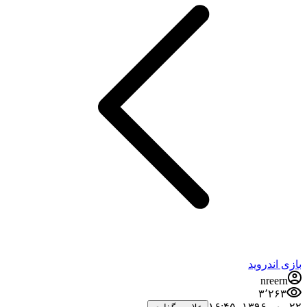
بازی اندروید
nreern
۳٬۲۶۳
۲۲ مهر ۱۳۹۶،‏ ۱۶:۴۵