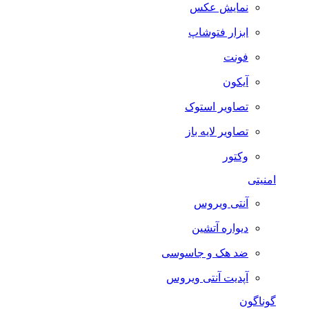
نمایش عکس
ابزار فتوشاپ
فونت
آیکون
تصاویر استوک
تصاویر لایه باز
وکتور
امنیتی
آنتی ویروس
دیواره آتشین
ضد هک و جاسوسی
آپدیت آنتی ویروس
گوناگون