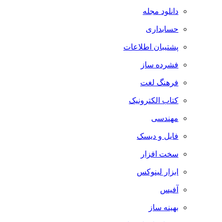
دانلود مجله
حسابداری
پشتیبان اطلاعات
فشرده ساز
فرهنگ لغت
کتاب الکترونیک
مهندسی
فایل و دیسک
سخت افزار
ابزار لینوکس
آفیس
بهینه ساز