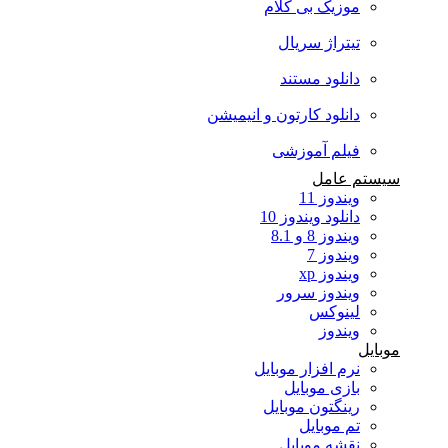
موزیک بی کلام
تیتراژ سریال
دانلود مستند
دانلود کارتون و انیمیشن
فیلم آموزشی
سیستم عامل
ویندوز 11
دانلود ویندوز 10
ویندوز 8 و 8.1
ویندوز 7
ویندوز xp
ویندوز سرور
لینوکس
ویندوز
موبایل
نرم افزار موبایل
بازی موبایل
رینگتون موبایل
تم موبایل
نقشه موبایل