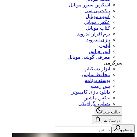
اسکرین سیور موبایل
پاکت پی سی
کلیپ موبایل
عکس موبایل
کتاب موبایل
نرم افزار اندروید
بازی اندروید
آیفون
اس ام اس
معرفی گوشی موبایل
سرگرمی
ابزار دسکتاپ
محافظ نمایش
پوسته برنامه
پس زمینه
دانلود بازی کامپیوتر
عکس ماشین
تصاویر گرافیکی
حالت شب
نوتیفیکیشن
جستجو