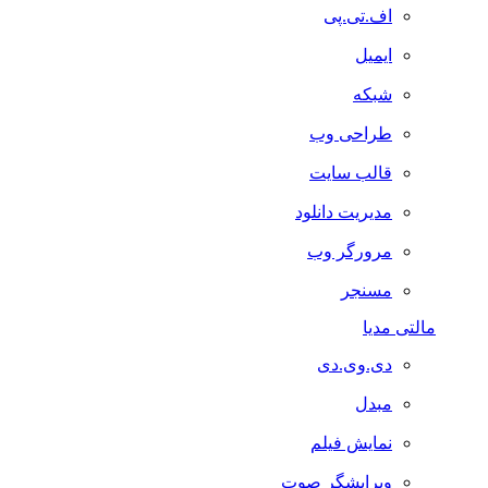
اف.تی.پی
ایمیل
شبکه
طراحی وب
قالب سایت
مدیریت دانلود
مرورگر وب
مسنجر
مالتی مدیا
دی.وی.دی
مبدل
نمایش فیلم
ویرایشگر صوت