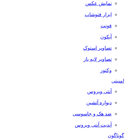
نمایش عکس
ابزار فتوشاپ
فونت
آیکون
تصاویر استوک
تصاویر لایه باز
وکتور
امنیتی
آنتی ویروس
دیواره آتشین
ضد هک و جاسوسی
آپدیت آنتی ویروس
گوناگون