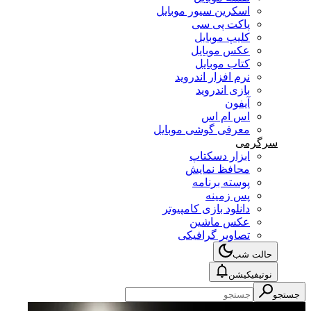
اسکرین سیور موبایل
پاکت پی سی
کلیپ موبایل
عکس موبایل
کتاب موبایل
نرم افزار اندروید
بازی اندروید
آیفون
اس ام اس
معرفی گوشی موبایل
سرگرمی
ابزار دسکتاپ
محافظ نمایش
پوسته برنامه
پس زمینه
دانلود بازی کامپیوتر
عکس ماشین
تصاویر گرافیکی
حالت شب
نوتیفیکیشن
جستجو