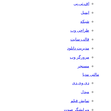
اف.تی.پی
ایمیل
شبکه
طراحی وب
قالب سایت
مدیریت دانلود
مرورگر وب
مسنجر
مالتی مدیا
دی.وی.دی
مبدل
نمایش فیلم
ویرایشگر صوت