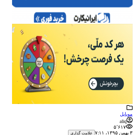
موبایل
aliq
۵٬۶۱۷
۳ بهمن ۱۳۹۵،‏ ۷:۱۱
علامت گذاری