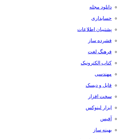
دانلود مجله
حسابداری
پشتیبان اطلاعات
فشرده ساز
فرهنگ لغت
کتاب الکترونیک
مهندسی
فایل و دیسک
سخت افزار
ابزار لینوکس
آفیس
بهینه ساز