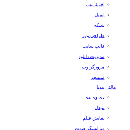
اف.تی.پی
ایمیل
شبکه
طراحی وب
قالب سایت
مدیریت دانلود
مرورگر وب
مسنجر
مالتی مدیا
دی.وی.دی
مبدل
نمایش فیلم
ویرایشگر صوت