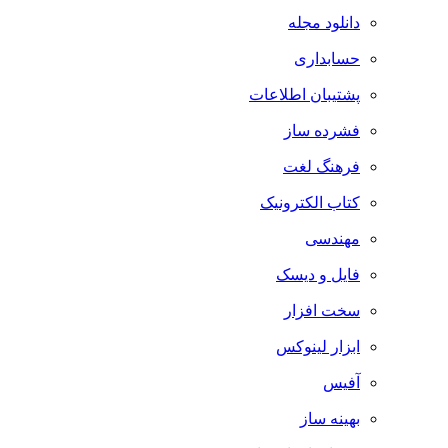
دانلود مجله
حسابداری
پشتیبان اطلاعات
فشرده ساز
فرهنگ لغت
کتاب الکترونیک
مهندسی
فایل و دیسک
سخت افزار
ابزار لینوکس
آفیس
بهینه ساز