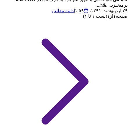
برمیخیزد....&n...
۲۹ اردیبهشت ۱۳۹۱،‏ ۱:۵۹
ادامه مطلب
صفحه
۱
از
۱
(پست ۱ تا ۱)