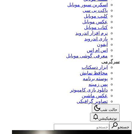
اسکرین سیور موبایل
پاکت پی سی
کلیپ موبایل
عکس موبایل
کتاب موبایل
نرم افزار اندروید
بازی اندروید
آیفون
اس ام اس
معرفی گوشی موبایل
سرگرمی
ابزار دسکتاپ
محافظ نمایش
پوسته برنامه
پس زمینه
دانلود بازی کامپیوتر
عکس ماشین
تصاویر گرافیکی
حالت شب
نوتیفیکیشن
جستجو