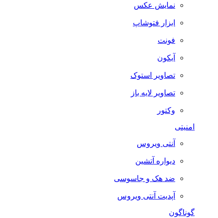
نمایش عکس
ابزار فتوشاپ
فونت
آیکون
تصاویر استوک
تصاویر لایه باز
وکتور
امنیتی
آنتی ویروس
دیواره آتشین
ضد هک و جاسوسی
آپدیت آنتی ویروس
گوناگون