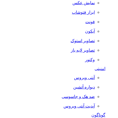
نمایش عکس
ابزار فتوشاپ
فونت
آیکون
تصاویر استوک
تصاویر لایه باز
وکتور
امنیتی
آنتی ویروس
دیواره آتشین
ضد هک و جاسوسی
آپدیت آنتی ویروس
گوناگون