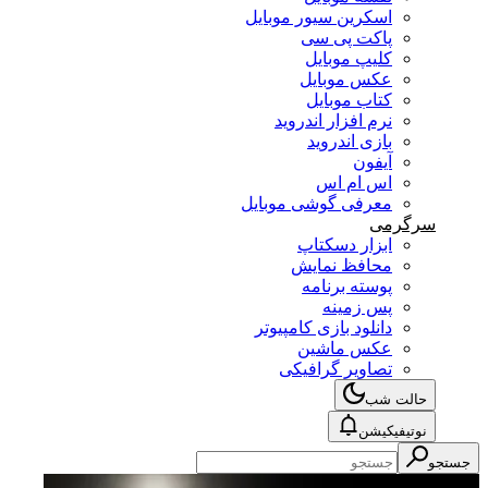
اسکرین سیور موبایل
پاکت پی سی
کلیپ موبایل
عکس موبایل
کتاب موبایل
نرم افزار اندروید
بازی اندروید
آیفون
اس ام اس
معرفی گوشی موبایل
سرگرمی
ابزار دسکتاپ
محافظ نمایش
پوسته برنامه
پس زمینه
دانلود بازی کامپیوتر
عکس ماشین
تصاویر گرافیکی
حالت شب
نوتیفیکیشن
جستجو