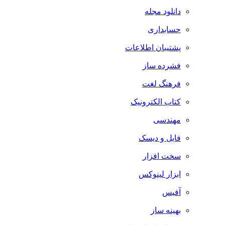
دانلود مجله
حسابداری
پشتیبان اطلاعات
فشرده ساز
فرهنگ لغت
کتاب الکترونیک
مهندسی
فایل و دیسک
سخت افزار
ابزار لینوکس
آفیس
بهینه ساز