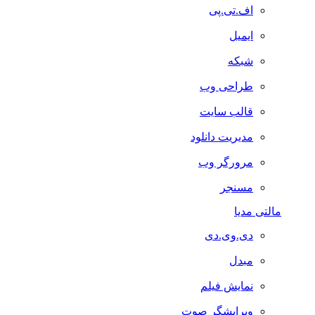
اف.تی.پی
ایمیل
شبکه
طراحی وب
قالب سایت
مدیریت دانلود
مرورگر وب
مسنجر
مالتی مدیا
دی.وی.دی
مبدل
نمایش فیلم
ویرایشگر صوت