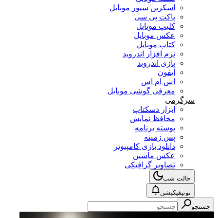
اسکرین سیور موبایل
پاکت پی سی
کلیپ موبایل
عکس موبایل
کتاب موبایل
نرم افزار اندروید
بازی اندروید
آیفون
اس ام اس
معرفی گوشی موبایل
سرگرمی
ابزار دسکتاپ
محافظ نمایش
پوسته برنامه
پس زمینه
دانلود بازی کامپیوتر
عکس ماشین
تصاویر گرافیکی
حالت شب
نوتیفیکیشن
جستجو