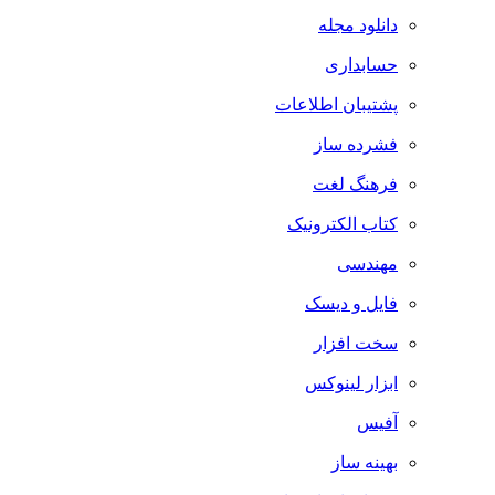
دانلود مجله
حسابداری
پشتیبان اطلاعات
فشرده ساز
فرهنگ لغت
کتاب الکترونیک
مهندسی
فایل و دیسک
سخت افزار
ابزار لینوکس
آفیس
بهینه ساز