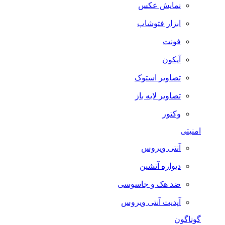
نمایش عکس
ابزار فتوشاپ
فونت
آیکون
تصاویر استوک
تصاویر لایه باز
وکتور
امنیتی
آنتی ویروس
دیواره آتشین
ضد هک و جاسوسی
آپدیت آنتی ویروس
گوناگون