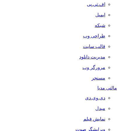
اف.تی.پی
ایمیل
شبکه
طراحی وب
قالب سایت
مدیریت دانلود
مرورگر وب
مسنجر
مالتی مدیا
دی.وی.دی
مبدل
نمایش فیلم
ویرایشگر صوت