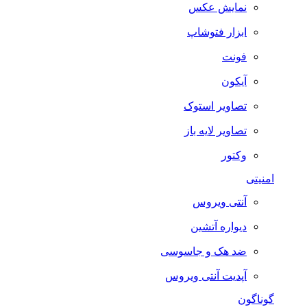
نمایش عکس
ابزار فتوشاپ
فونت
آیکون
تصاویر استوک
تصاویر لایه باز
وکتور
امنیتی
آنتی ویروس
دیواره آتشین
ضد هک و جاسوسی
آپدیت آنتی ویروس
گوناگون