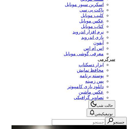
اسکرین سیور موبایل
پاکت پی سی
کلیپ موبایل
عکس موبایل
کتاب موبایل
نرم افزار اندروید
بازی اندروید
آیفون
اس ام اس
معرفی گوشی موبایل
سرگرمی
ابزار دسکتاپ
محافظ نمایش
پوسته برنامه
پس زمینه
دانلود بازی کامپیوتر
عکس ماشین
تصاویر گرافیکی
حالت شب
نوتیفیکیشن
جستجو