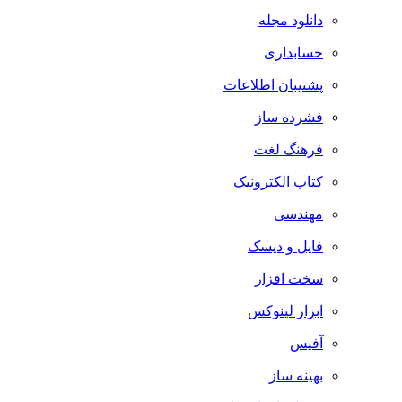
دانلود مجله
حسابداری
پشتیبان اطلاعات
فشرده ساز
فرهنگ لغت
کتاب الکترونیک
مهندسی
فایل و دیسک
سخت افزار
ابزار لینوکس
آفیس
بهینه ساز