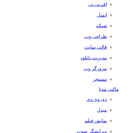
اف.تی.پی
ایمیل
شبکه
طراحی وب
قالب سایت
مدیریت دانلود
مرورگر وب
مسنجر
مالتی مدیا
دی.وی.دی
مبدل
نمایش فیلم
ویرایشگر صوت