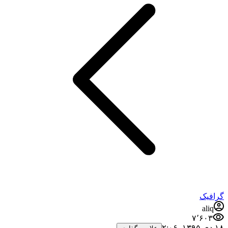
گرافیک
aliq
۷٬۶۰۳
۱۸ دی ۱۳۹۵،‏ ۲:۰۶