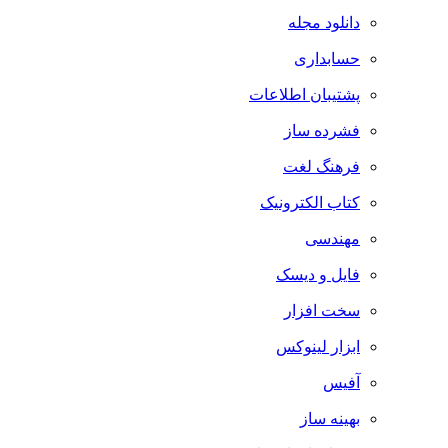
دانلود مجله
حسابداری
پشتیبان اطلاعات
فشرده ساز
فرهنگ لغت
کتاب الکترونیک
مهندسی
فایل و دیسک
سخت افزار
ابزار لینوکس
آفیس
بهینه ساز