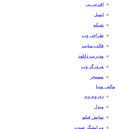
اف.تی.پی
ایمیل
شبکه
طراحی وب
قالب سایت
مدیریت دانلود
مرورگر وب
مسنجر
مالتی مدیا
دی.وی.دی
مبدل
نمایش فیلم
ویرایشگر صوت