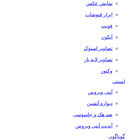
نمایش عکس
ابزار فتوشاپ
فونت
آیکون
تصاویر استوک
تصاویر لایه باز
وکتور
امنیتی
آنتی ویروس
دیواره آتشین
ضد هک و جاسوسی
آپدیت آنتی ویروس
گوناگون