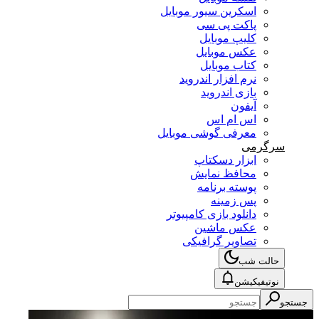
اسکرین سیور موبایل
پاکت پی سی
کلیپ موبایل
عکس موبایل
کتاب موبایل
نرم افزار اندروید
بازی اندروید
آیفون
اس ام اس
معرفی گوشی موبایل
سرگرمی
ابزار دسکتاپ
محافظ نمایش
پوسته برنامه
پس زمینه
دانلود بازی کامپیوتر
عکس ماشین
تصاویر گرافیکی
حالت شب
نوتیفیکیشن
جستجو