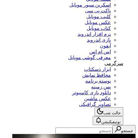
اسکرین سیور موبایل
پاکت پی سی
کلیپ موبایل
عکس موبایل
کتاب موبایل
نرم افزار اندروید
بازی اندروید
آیفون
اس ام اس
معرفی گوشی موبایل
سرگرمی
ابزار دسکتاپ
محافظ نمایش
پوسته برنامه
پس زمینه
دانلود بازی کامپیوتر
عکس ماشین
تصاویر گرافیکی
حالت شب
نوتیفیکیشن
جستجو