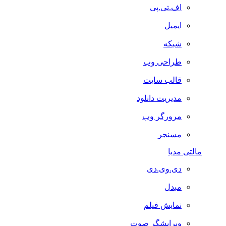
اف.تی.پی
ایمیل
شبکه
طراحی وب
قالب سایت
مدیریت دانلود
مرورگر وب
مسنجر
مالتی مدیا
دی.وی.دی
مبدل
نمایش فیلم
ویرایشگر صوت