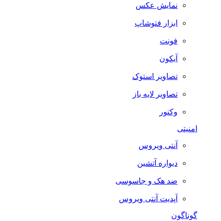
نمایش عکس
ابزار فتوشاپ
فونت
آیکون
تصاویر استوک
تصاویر لایه باز
وکتور
امنیتی
آنتی ویروس
دیواره آتشین
ضد هک و جاسوسی
آپدیت آنتی ویروس
گوناگون