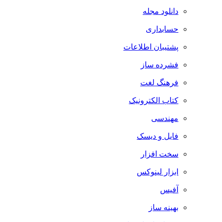
دانلود مجله
حسابداری
پشتیبان اطلاعات
فشرده ساز
فرهنگ لغت
کتاب الکترونیک
مهندسی
فایل و دیسک
سخت افزار
ابزار لینوکس
آفیس
بهینه ساز