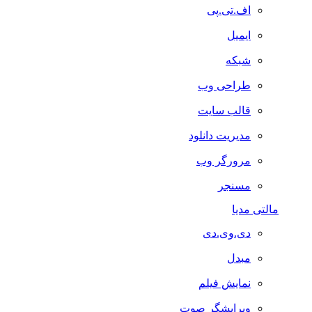
اف.تی.پی
ایمیل
شبکه
طراحی وب
قالب سایت
مدیریت دانلود
مرورگر وب
مسنجر
مالتی مدیا
دی.وی.دی
مبدل
نمایش فیلم
ویرایشگر صوت