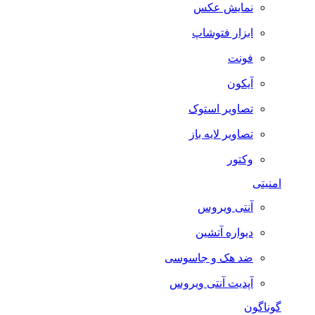
نمایش عکس
ابزار فتوشاپ
فونت
آیکون
تصاویر استوک
تصاویر لایه باز
وکتور
امنیتی
آنتی ویروس
دیواره آتشین
ضد هک و جاسوسی
آپدیت آنتی ویروس
گوناگون