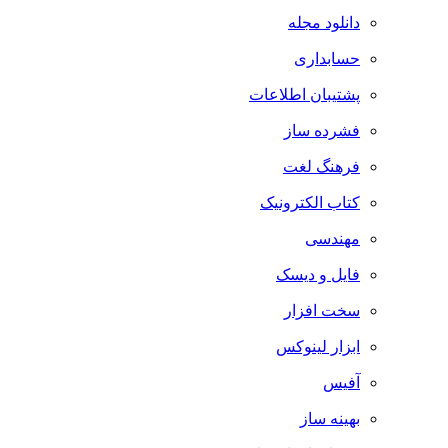
دانلود مجله
حسابداری
پشتیبان اطلاعات
فشرده ساز
فرهنگ لغت
کتاب الکترونیک
مهندسی
فایل و دیسک
سخت افزار
ابزار لینوکس
آفیس
بهینه ساز