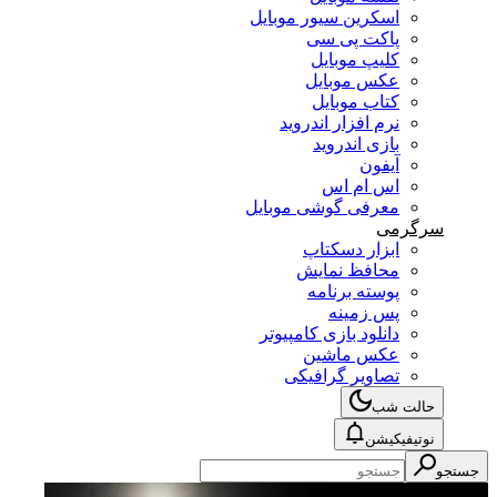
اسکرین سیور موبایل
پاکت پی سی
کلیپ موبایل
عکس موبایل
کتاب موبایل
نرم افزار اندروید
بازی اندروید
آیفون
اس ام اس
معرفی گوشی موبایل
سرگرمی
ابزار دسکتاپ
محافظ نمایش
پوسته برنامه
پس زمینه
دانلود بازی کامپیوتر
عکس ماشین
تصاویر گرافیکی
حالت شب
نوتیفیکیشن
جستجو