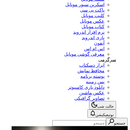
اسکرین سیور موبایل
پاکت پی سی
کلیپ موبایل
عکس موبایل
کتاب موبایل
نرم افزار اندروید
بازی اندروید
آیفون
اس ام اس
معرفی گوشی موبایل
سرگرمی
ابزار دسکتاپ
محافظ نمایش
پوسته برنامه
پس زمینه
دانلود بازی کامپیوتر
عکس ماشین
تصاویر گرافیکی
حالت شب
نوتیفیکیشن
جستجو