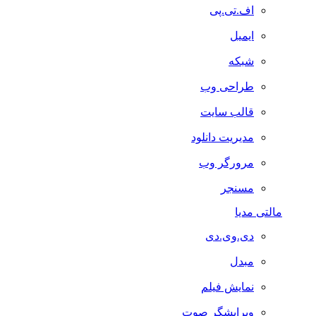
اف.تی.پی
ایمیل
شبکه
طراحی وب
قالب سایت
مدیریت دانلود
مرورگر وب
مسنجر
مالتی مدیا
دی.وی.دی
مبدل
نمایش فیلم
ویرایشگر صوت