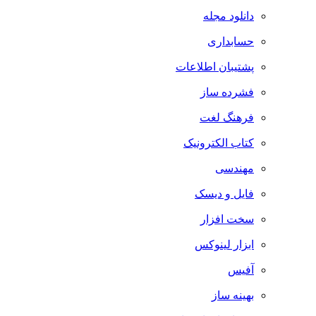
دانلود مجله
حسابداری
پشتیبان اطلاعات
فشرده ساز
فرهنگ لغت
کتاب الکترونیک
مهندسی
فایل و دیسک
سخت افزار
ابزار لینوکس
آفیس
بهینه ساز