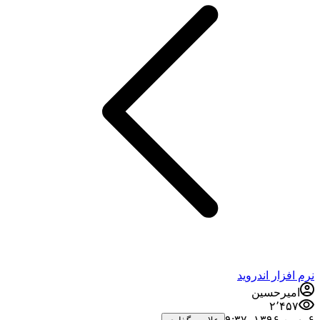
نرم افزار اندروید
امیرحسین
۲٬۴۵۷
۶ بهمن ۱۳۹۶،‏ ۹:۳۷