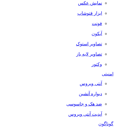
نمایش عکس
ابزار فتوشاپ
فونت
آیکون
تصاویر استوک
تصاویر لایه باز
وکتور
امنیتی
آنتی ویروس
دیواره آتشین
ضد هک و جاسوسی
آپدیت آنتی ویروس
گوناگون