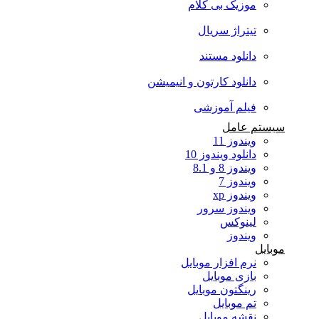
موزیک بی کلام
تیتراژ سریال
دانلود مستند
دانلود کارتون و انیمیشن
فیلم آموزشی
سیستم عامل
ویندوز 11
دانلود ویندوز 10
ویندوز 8 و 8.1
ویندوز 7
ویندوز xp
ویندوز سرور
لینوکس
ویندوز
موبایل
نرم افزار موبایل
بازی موبایل
رینگتون موبایل
تم موبایل
نقشه موبایل