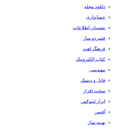
دانلود مجله
حسابداری
پشتیبان اطلاعات
فشرده ساز
فرهنگ لغت
کتاب الکترونیک
مهندسی
فایل و دیسک
سخت افزار
ابزار لینوکس
آفیس
بهینه ساز