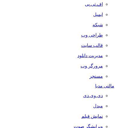
اف.تی.پی
ایمیل
شبکه
طراحی وب
قالب سایت
مدیریت دانلود
مرورگر وب
مسنجر
مالتی مدیا
دی.وی.دی
مبدل
نمایش فیلم
ویرایشگر صوت