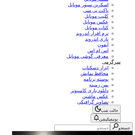
اسکرین سیور موبایل
پاکت پی سی
کلیپ موبایل
عکس موبایل
کتاب موبایل
نرم افزار اندروید
بازی اندروید
آیفون
اس ام اس
معرفی گوشی موبایل
سرگرمی
ابزار دسکتاپ
محافظ نمایش
پوسته برنامه
پس زمینه
دانلود بازی کامپیوتر
عکس ماشین
تصاویر گرافیکی
حالت شب
نوتیفیکیشن
جستجو