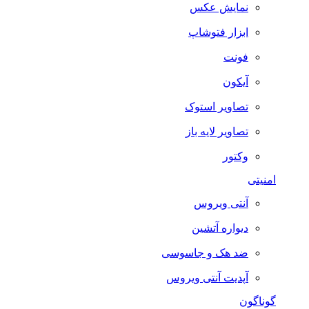
نمایش عکس
ابزار فتوشاپ
فونت
آیکون
تصاویر استوک
تصاویر لایه باز
وکتور
امنیتی
آنتی ویروس
دیواره آتشین
ضد هک و جاسوسی
آپدیت آنتی ویروس
گوناگون