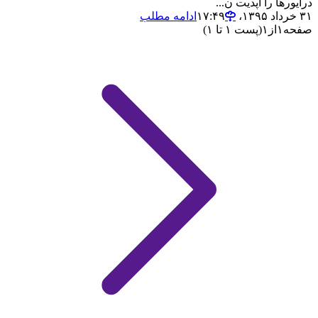
درایورها را آپدیت ن...
۳۱ خرداد ۱۳۹۵،‏ ۱۷:۴۹
ادامه مطلب
صفحه
۱
از
۱
(پست ۱ تا ۱)