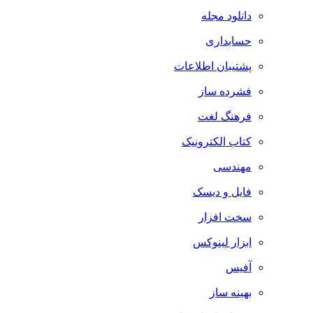
دانلود مجله
حسابداری
پشتیبان اطلاعات
فشرده ساز
فرهنگ لغت
کتاب الکترونیک
مهندسی
فایل و دیسک
سخت افزار
ابزار لینوکس
آفیس
بهینه ساز