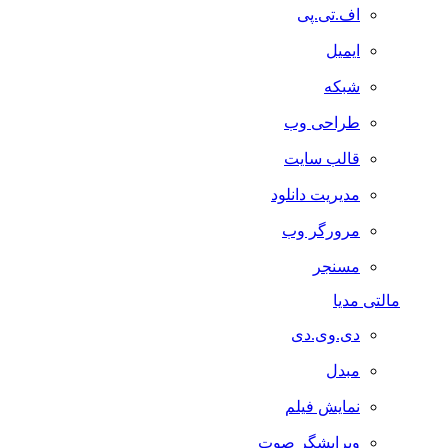
اف.تی.پی
ایمیل
شبکه
طراحی وب
قالب سایت
مدیریت دانلود
مرورگر وب
مسنجر
مالتی مدیا
دی.وی.دی
مبدل
نمایش فیلم
ویرایشگر صوت