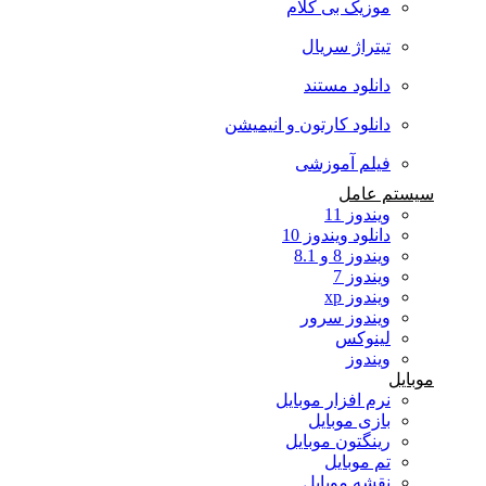
موزیک بی کلام
تیتراژ سریال
دانلود مستند
دانلود کارتون و انیمیشن
فیلم آموزشی
سیستم عامل
ویندوز 11
دانلود ویندوز 10
ویندوز 8 و 8.1
ویندوز 7
ویندوز xp
ویندوز سرور
لینوکس
ویندوز
موبایل
نرم افزار موبایل
بازی موبایل
رینگتون موبایل
تم موبایل
نقشه موبایل