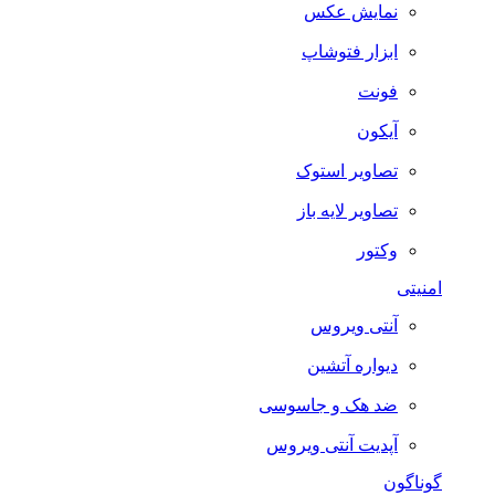
نمایش عکس
ابزار فتوشاپ
فونت
آیکون
تصاویر استوک
تصاویر لایه باز
وکتور
امنیتی
آنتی ویروس
دیواره آتشین
ضد هک و جاسوسی
آپدیت آنتی ویروس
گوناگون