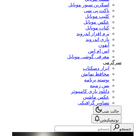
اسکرین سیور موبایل
پاکت پی سی
کلیپ موبایل
عکس موبایل
کتاب موبایل
نرم افزار اندروید
بازی اندروید
آیفون
اس ام اس
معرفی گوشی موبایل
سرگرمی
ابزار دسکتاپ
محافظ نمایش
پوسته برنامه
پس زمینه
دانلود بازی کامپیوتر
عکس ماشین
تصاویر گرافیکی
حالت شب
نوتیفیکیشن
جستجو