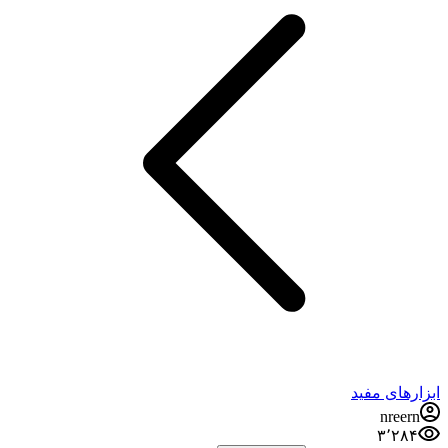
ابزارهای مفید
nreern
۳٬۲۸۴