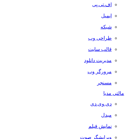
اف.تی.پی
ایمیل
شبکه
طراحی وب
قالب سایت
مدیریت دانلود
مرورگر وب
مسنجر
مالتی مدیا
دی.وی.دی
مبدل
نمایش فیلم
ویرایشگر صوت