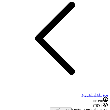
نرم افزار اندروید
nreern
۲٬۵۷۲
۱۱ خرداد ۱۳۹۷،‏ ۱۷:۴۹