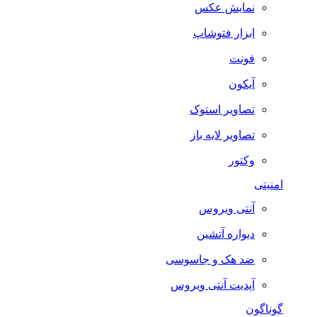
نمایش عکس
ابزار فتوشاپ
فونت
آیکون
تصاویر استوک
تصاویر لایه باز
وکتور
امنیتی
آنتی ویروس
دیواره آتشین
ضد هک و جاسوسی
آپدیت آنتی ویروس
گوناگون