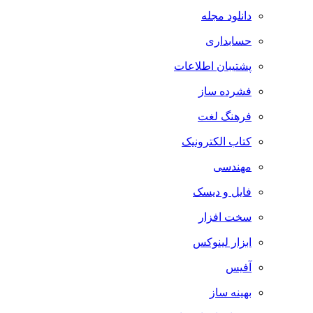
دانلود مجله
حسابداری
پشتیبان اطلاعات
فشرده ساز
فرهنگ لغت
کتاب الکترونیک
مهندسی
فایل و دیسک
سخت افزار
ابزار لینوکس
آفیس
بهینه ساز