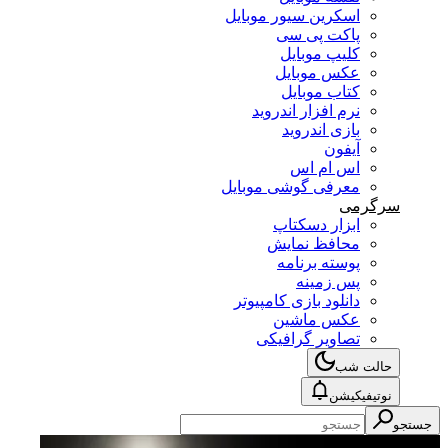
اسکرین سیور موبایل
پاکت پی سی
کلیپ موبایل
عکس موبایل
کتاب موبایل
نرم افزار اندروید
بازی اندروید
آیفون
اس ام اس
معرفی گوشی موبایل
سرگرمی
ابزار دسکتاپ
محافظ نمایش
پوسته برنامه
پس زمینه
دانلود بازی کامپیوتر
عکس ماشین
تصاویر گرافیکی
حالت شب
نوتیفیکیشن
جستجو