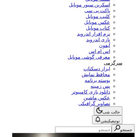
اسکرین سیور موبایل
پاکت پی سی
کلیپ موبایل
عکس موبایل
کتاب موبایل
نرم افزار اندروید
بازی اندروید
آیفون
اس ام اس
معرفی گوشی موبایل
سرگرمی
ابزار دسکتاپ
محافظ نمایش
پوسته برنامه
پس زمینه
دانلود بازی کامپیوتر
عکس ماشین
تصاویر گرافیکی
حالت شب
نوتیفیکیشن
جستجو