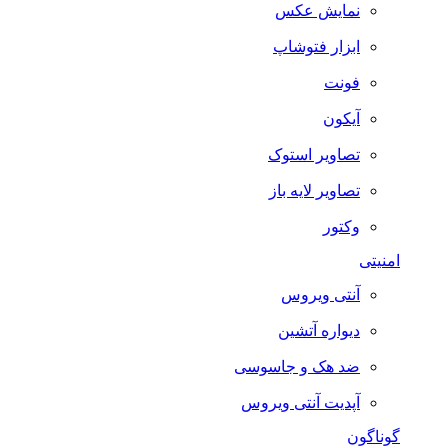
نمایش عکس
ابزار فتوشاپ
فونت
آیکون
تصاویر استوک
تصاویر لایه باز
وکتور
امنیتی
آنتی ویروس
دیواره آتشین
ضد هک و جاسوسی
آپدیت آنتی ویروس
گوناگون