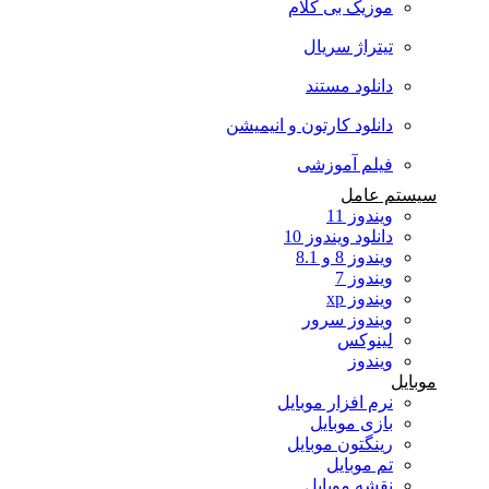
موزیک بی کلام
تیتراژ سریال
دانلود مستند
دانلود کارتون و انیمیشن
فیلم آموزشی
سیستم عامل
ویندوز 11
دانلود ویندوز 10
ویندوز 8 و 8.1
ویندوز 7
ویندوز xp
ویندوز سرور
لینوکس
ویندوز
موبایل
نرم افزار موبایل
بازی موبایل
رینگتون موبایل
تم موبایل
نقشه موبایل