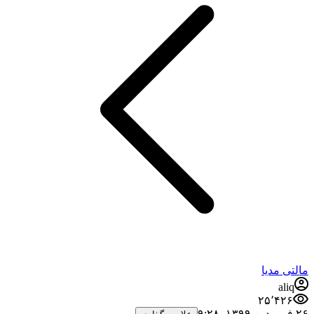
مالتی مدیا
aliq
۲۵٬۴۲۶
۲۶ فروردین ۱۳۹۹،‏ ۹:۲۸