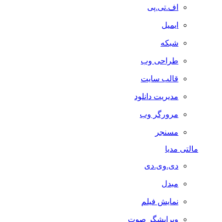
اف.تی.پی
ایمیل
شبکه
طراحی وب
قالب سایت
مدیریت دانلود
مرورگر وب
مسنجر
مالتی مدیا
دی.وی.دی
مبدل
نمایش فیلم
ویرایشگر صوت