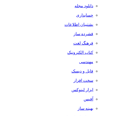
دانلود مجله
حسابداری
پشتیبان اطلاعات
فشرده ساز
فرهنگ لغت
کتاب الکترونیک
مهندسی
فایل و دیسک
سخت افزار
ابزار لینوکس
آفیس
بهینه ساز